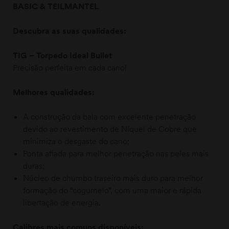
BASIC & TEILMANTEL
Descubra as suas qualidades:
TIG – Torpedo Ideal Bullet
Precisão perfeita em cada cano!
Melhores qualidades:
A construção da bala com excelente penetração
devido ao revestimento de Níquel de Cobre que
minimiza o desgaste do cano;
Ponta afiada para melhor penetração nas peles mais
duras;
Núcleo de chumbo traseiro mais duro para melhor
formação do “cogumelo”, com uma maior e rápida
libertação de energia.
Calibres mais comuns disponíveis: