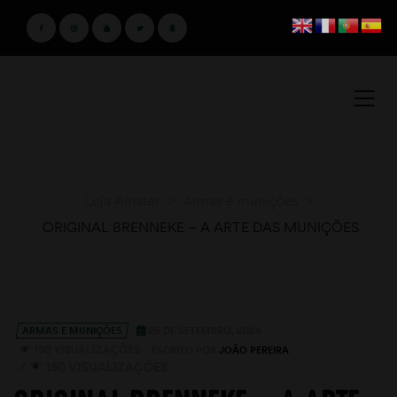
Loja Amster
>
Armas e munições
>
ORIGINAL BRENNEKE – A ARTE DAS MUNIÇÕES
ARMAS E MUNIÇÕES
25 DE SETEMBRO, 2024
150 VISUALIZAÇÕES
ESCRITO POR
JOÃO PEREIRA
/
150 VISUALIZAÇÕES