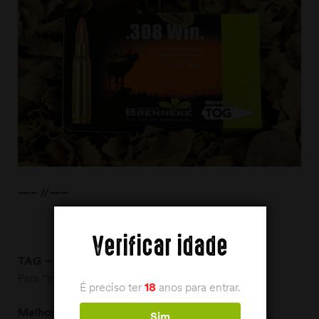
—– //—–
Verificar idade
TAG – Torpedo Alternative Bullet
Para “trabalhos” pesados!
É preciso ter
18
anos para entrar.
Melhores qualidades:
Sim