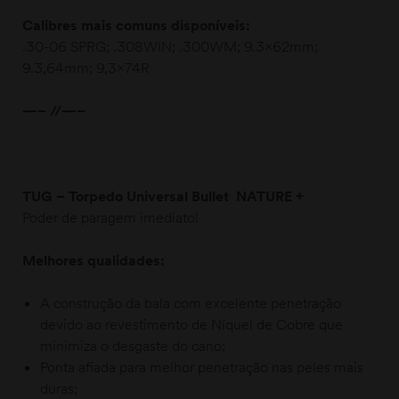
Calibres mais comuns disponíveis:
.30-06 SPRG; .308WIN; .300WM; 9.3x62mm;
9.3,64mm; 9,3x74R
—– //—–
TUG – Torpedo Universal Bullet NATURE +
Poder de paragem imediato!
Melhores qualidades:
A construção da bala com excelente penetração
devido ao revestimento de Níquel de Cobre que
minimiza o desgaste do cano;
Ponta afiada para melhor penetração nas peles mais
duras;