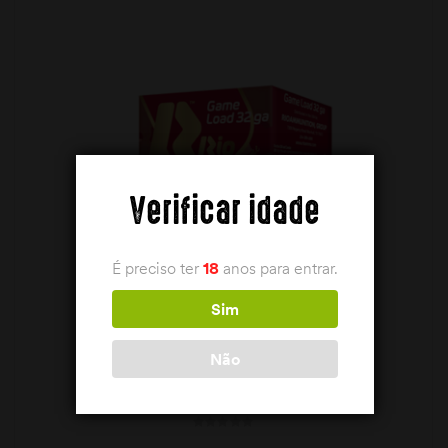
Verificar idade
É preciso ter
18
anos para entrar.
Sim
Não