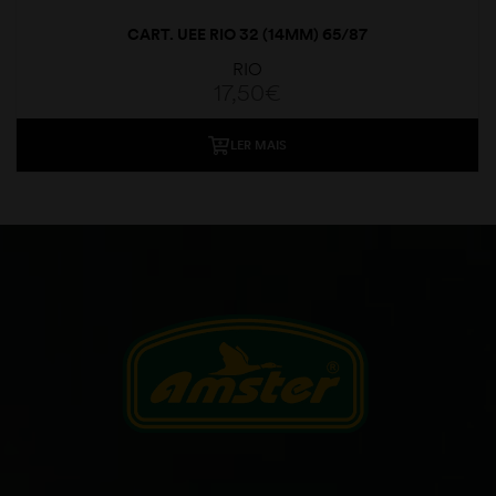
CART. UEE RIO 32 (14MM) 65/87
RIO
17,50
€
LER MAIS