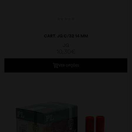
CART. JG C/32 14 MM
JG
10,30
€
moções
VER OPÇÕES