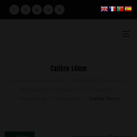
Calibre 14mm
Loja Amster
>
Produtos
>
3 Munições /Cartuchos
>
Munições de Caça Maior e Tiro Desportivo
>
Munições de Tiro Desportivo
>
Calibre 14mm
A mostrar todos os 3 resultados