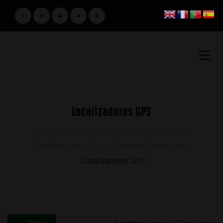
Localizadores GPS
Loja Amster
>
Produtos
>
6 Acessórios
>
Produtos para o cão
>
Coleiras Eletrónicas
>
Localizadores GPS
A mostrar todos os 14 resultados