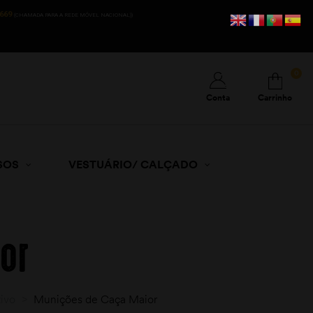
669
(CHAMADA PARA A REDE MÓVEL NACIONAL))
0
Conta
Carrinho
SOS
VESTUÁRIO/ CALÇADO
or
ivo
>
Munições de Caça Maior