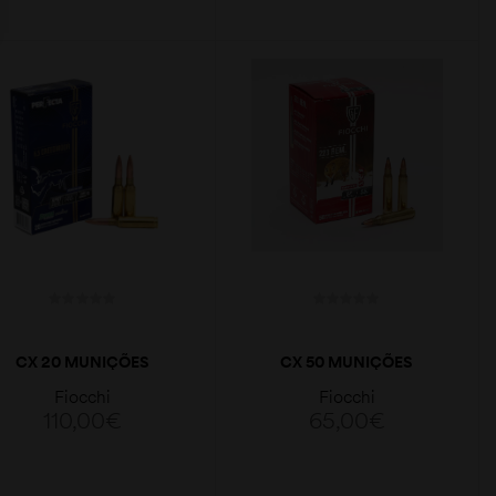
LER MAIS
ADICIONAR
CX 20 MUNIÇÕES
CX 50 MUNIÇÕES
FIOCCHI HPBT
FIOCCHI SP 55GR
Fiocchi
Fiocchi
PERFECTA 140GR 6,5
223REM.
110,00
€
65,00
€
CREED.