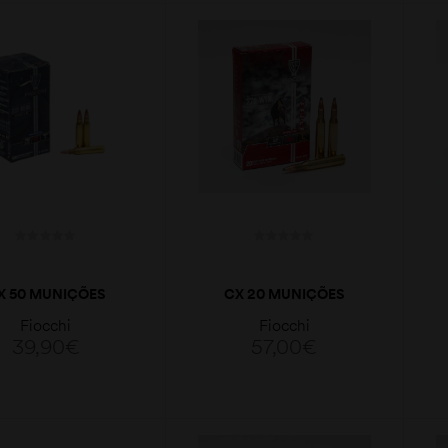
LER MAIS
LER MAIS
X 50 MUNIÇÕES
CX 20 MUNIÇÕES
FIOCCHI FMJ
FIOCCHI SP 130GR
Fiocchi
Fiocchi
FENSELINE 62GR
270WIN.
39,90
€
57,00
€
223REM.
LER MAIS
LER MAIS