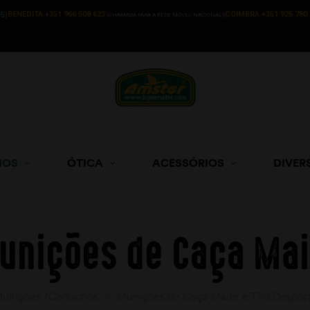
BENEDITA +351 966 508 623
COIMBRA +351 925 780 
S)
(CHAMADA PARA A REDE MÓVEL NACIONAL))
HOS
ÓTICA
ACESSÓRIOS
DIVER
unições de Caça Mai
unições /Cartuchos
>
Munições de Caça Maior e Tiro Desport