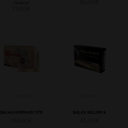
85,00
€
Federal
TROPHY BONDED
EXERGY 180GRS
77,50
€
ADICIONAR
ADICIONAR
BALAS HORNADY 375
BALAS SELLIER &
H&H 270GR SP-RP SPF
BELLOT 7×64 SP 140GR
138,00
€
45,00
€