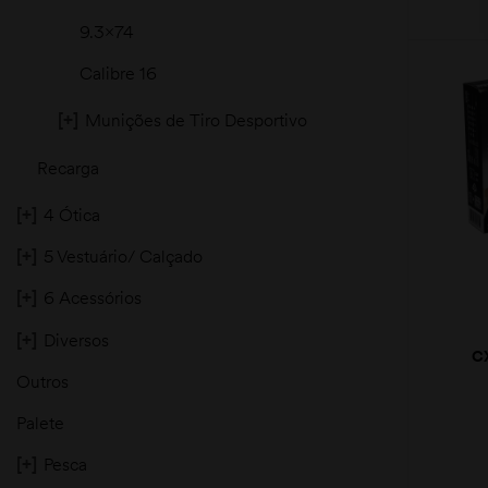
9.3x74
Calibre 16
[+]
Munições de Tiro Desportivo
Recarga
[+]
4 Ótica
[+]
5 Vestuário/ Calçado
[+]
6 Acessórios
[+]
Diversos
C
FI
Outros
Palete
[+]
Pesca