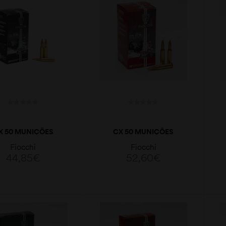
X 50 MUNIÇÕES
CX 50 MUNIÇÕES
OCCHI EPN 50GR
FIOCCHI FMJHP 50GR
Fiocchi
Fiocchi
222REM.
222REM.
44,85
€
52,60
€
LER MAIS
LER MAIS