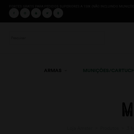
PORTES GRATIS PARA PEDIDOS SUPERIORES A 150€ (NÃO INCLUINDO MUNIÇÕE
ARMAS
MUNIÇÕES/CARTUC
M
Loja Amster
>
Produtos
>
3 M