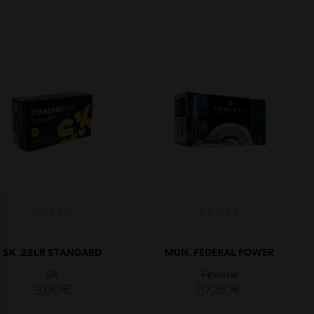
ADICIONAR
ADICIONAR
SK .22LR STANDARD
MUN. FEDERAL POWER
PLUS
SHOK 303 BRITISH SP
SK
Federal
180GR
9,00
€
87,80
€