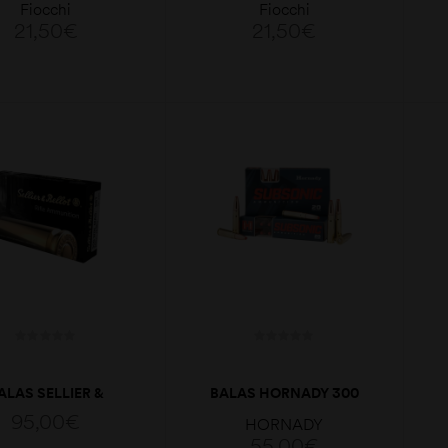
Fiocchi
Fiocchi
16GA
12GA
21,50
€
21,50
€
LER MAIS
LER MAIS
ALAS SELLIER &
BALAS HORNADY 300
ELLOT 300WM
BLACKOUT 190GR
95,00
€
HORNADY
SBTGK 200GRS
SUB-X
55,00
€