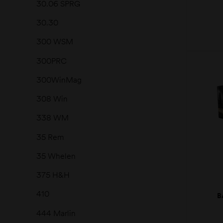
30.06 SPRG
30.30
300 WSM
300PRC
300WinMag
308 Win
338 WM
35 Rem
35 Whelen
375 H&H
410
B
B
444 Marlin