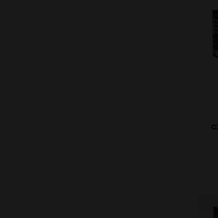
HORNADY
6
JDNA
7
MELIOR
71/2
MIRAGE
8
NORMA
9
PPU
RC
Remington
C
RIO
FI
RWS
SAGA
SELLIER & BELLOT
SK
Sulbeja