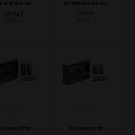
X 10 BORNAGHI
CX 25 FIOCCHI SLUG
ALLA GUALANDI
8GR 410GA
Bornaghi
Fiocchi
32GR 12GA
19,50
€
36,50
€
LER MAIS
LER MAIS
X 5 MUNIÇÕES
CX 5 MUNIÇÕES
OCCHI BRENNEKE
FIOCCHI BRENNEKE