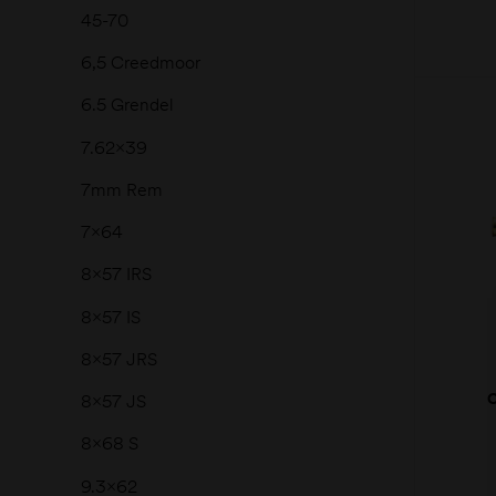
45-70
6,5 Creedmoor
6.5 Grendel
7.62x39
7mm Rem
7x64
8x57 IRS
8x57 IS
8x57 JRS
8x57 JS
CL
8x68 S
9.3x62