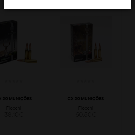
LER MAIS
ADICIONAR
X 20 MUNIÇÕES
CX 20 MUNIÇÕES
OCCHI HPBT SGK
FIOCCHI EPN 129GR
Fiocchi
Fiocchi
165GR 308WIN.
6,5 CREED.
38,10
€
60,50
€