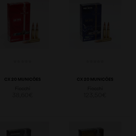
CX 20 MUNIÇÕES
CX 20 MUNIÇÕES
FIOCCHI FMJ 147GR
FIOCCHI HPBT
Fiocchi
Fiocchi
308WIN.
PERFECTA 168GR
38,60
€
123,50
€
308WIN.
LER MAIS
LER MAIS