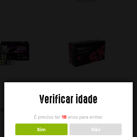
ADICIONAR
LER MAIS
Verificar idade
CX 5 BRENNEKE
SK .22LR RIFLE MATCH
ASSIC MAGNUM
É preciso ter
18
anos para entrar.
Brenneke
SK
12/70 31,5G
17,40
€
11,00
€
Sim
Não