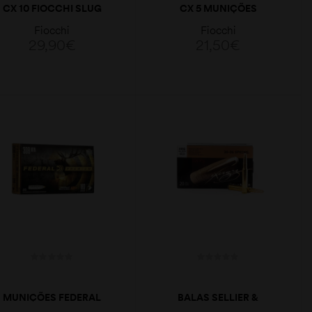
CX 10 FIOCCHI SLUG
CX 5 MUNIÇÕES
12GA
FIOCCHI BRENNEKE
Fiocchi
Fiocchi
20GA
29,90
€
21,50
€
LER MAIS
LER MAIS
MUNIÇÕES FEDERAL
BALAS SELLIER &
CAL.308WIN 180GR
BELLOT 30.06SPRG