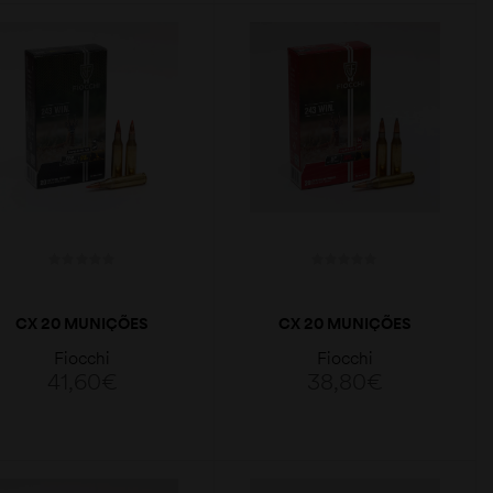
LER MAIS
LER MAIS
CX 20 MUNIÇÕES
CX 20 MUNIÇÕES
FIOCCHI EPN 95GR
FIOCCHI SP 100GR
Fiocchi
Fiocchi
243WIN.
243WIN.
41,60
€
38,80
€
LER MAIS
LER MAIS