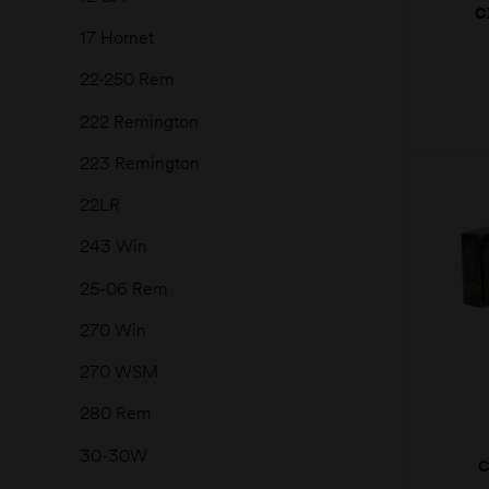
C
P
17 Hornet
22-250 Rem
222 Remington
223 Remington
22LR
moções
243 Win
25-06 Rem
270 Win
270 WSM
280 Rem
30-30W
C
FI