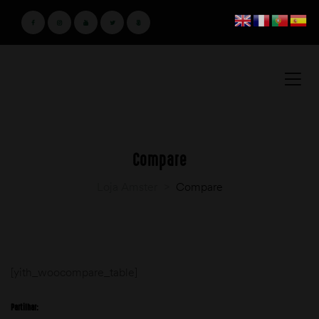
Compare
Loja Amster
>
Compare
[yith_woocompare_table]
Partilhar: