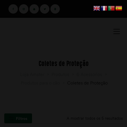
Coletes de Proteção
Loja Amster
>
Produtos
>
6 Acessórios
>
Produtos para o cão
>
Coletes de Proteção
A mostrar todos os 5 resultados
Filtros