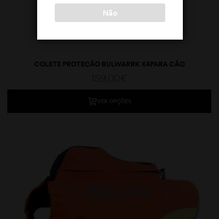
Não
COLETE PROTEÇÃO BULWARRK X4PARA CÃO
159,00
€
VER OPÇÕES