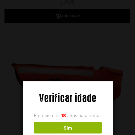
7,20
€
ADICIONAR
Verificar idade
É preciso ter
18
anos para entrar.
Sim