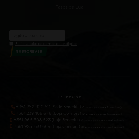
Fases da Lua
Eu li e aceito os termos e condições
SUBSCREVER
TELEFONE
+351 262 920 511 (Sede Benedita)
(Chamada para a rede fixa nacional))
+351 239 105 676 (Loja Coimbra)
(Chamada para a rede fixa nacional))
+351 966 508 623 (Loja Benedita)
(Chamada para a rede móvel nacional))
+351 925 780 669 (Loja Coimbra)
(Chamada para a rede móvel nacional))