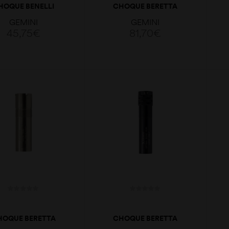
HOQUE BENELLI
CHOQUE BERETTA
O PLUS 18.3/18.4
OPTIMAPLUS PORTED
GEMINI
GEMINI
CAL12 C 70MM
18,6 CAL.12 IC 91
45,75
€
81,70
€
ADICIONAR
ADICIONAR
HOQUE BERETTA
CHOQUE BERETTA
OPTIMAPLUS C
OPTIMAPLUS C