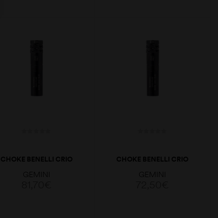
ADICIONAR
ADICIONAR
CHOKE BENELLI CRIO
CHOKE BENELLI CRIO
PLUS PORTER CAL.12 F
PLUS PORTED CAL.12
GEMINI
GEMINI
XF
81,70
€
72,50
€