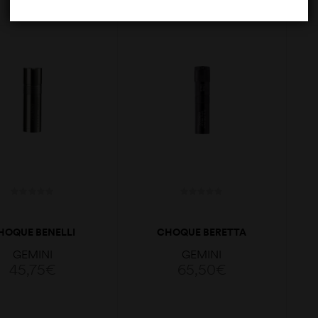
ADICIONAR
ADICIONAR
HOQUE BENELLI
CHOQUE BERETTA
O PLUS 18.3/18.4
OPTIMAPLUS
GEMINI
GEMINI
AL12 IM 70MM
EXTENDED IM
45,75
€
65,50
€