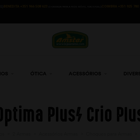
BENEDITA +351 966 508 623
COIMBRA +351 925 780 
S)
(CHAMADA PARA A REDE MÓVEL NACIONAL))
HOS
ÓTICA
ACESSÓRIOS
DIVER
Optima Plus/ Crio Plu
os
>
2 Armas
>
Acessórios Armas
>
Choques para Armas
>