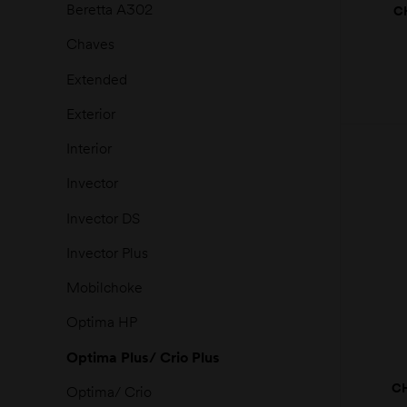
Beretta A302
C
CRI
Chaves
Extended
Exterior
Interior
moções
Invector
Invector DS
Invector Plus
Mobilchoke
Optima HP
Optima Plus/ Crio Plus
C
Optima/ Crio