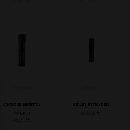
XXF
ADICIONAR
ADICIONAR
CHOQUE BERETTA
BRILEY EXTENDED
OPTIMAPLUS PORTED
OPTIMA PLUS M
80,00
€
GEMINI
18,6 CAL.12 F 91
76,50
€