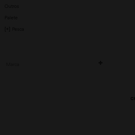
Outros
Palete
[+]
Pesca
Marca
GEMINI
C
CRI
C