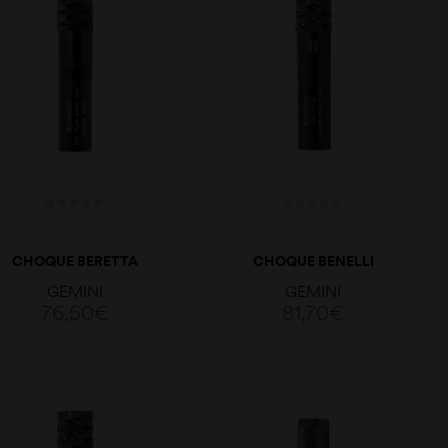
CHOQUE BERETTA
CHOQUE BENELLI
OPTIMAPLUS PORTED
CRIO PLUS PORTED
GEMINI
GEMINI
18,6 CAL.12 IM 91
CAL.12 LM 91MM
76,50
€
81,70
€
ADICIONAR
ADICIONAR