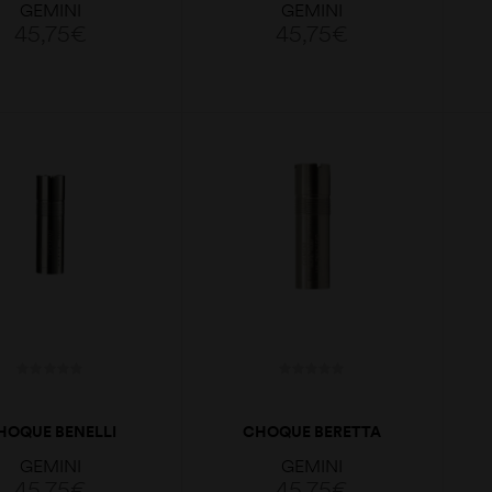
GEMINI
GEMINI
45,75
€
45,75
€
ADICIONAR
ADICIONAR
HOQUE BENELLI
CHOQUE BERETTA
O PLUS 18.3/18.4
OPTIMAPLUS F
GEMINI
GEMINI
CAL12 IC 70MM
45,75
€
45,75
€