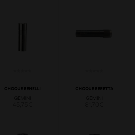
ADICIONAR
ADICIONAR
CHOQUE BENELLI
CHOQUE BERETTA
CRIO PLUS 18.3/18.4
OPTIMAPLUS PORTED
GEMINI
GEMINI
CAL12 M 70MM
18,6 CAL.12 LM 91
45,75
€
81,70
€
ADICIONAR
ADICIONAR