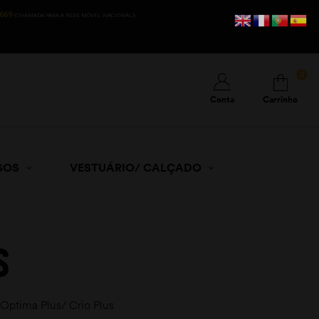
669
(CHAMADA PARA A REDE MÓVEL NACIONAL))
0
Conta
Carrinho
SOS
VESTUÁRIO/ CALÇADO
s
Optima Plus/ Crio Plus