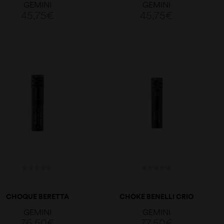
GEMINI
GEMINI
45,75
€
45,75
€
ADICIONAR
ADICIONAR
CHOQUE BERETTA
CHOKE BENELLI CRIO
OPTIMAPLUS
PLUS PORTED CAL.12
GEMINI
GEMINI
PORTED18,6 CAL.12
18.30/18.40 XXF
76,50
€
77,50
€