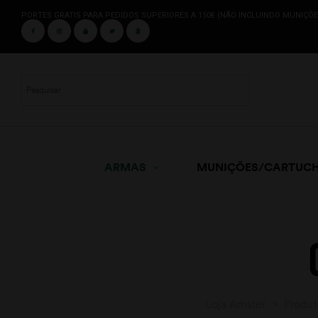
PORTES GRATIS PARA PEDIDOS SUPERIORES A 150€ (NÃO INCLUINDO MUNIÇÕE
ARMAS
MUNIÇÕES/CARTUC
Loja Amster
>
Produt