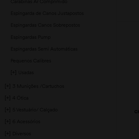
Carabinas Ar Comprimido
Espingarda de Canos Justapostos
Espingardas Canos Sobrepostos
Espingardas Pump
Espingardas Semi Automáticas
Pequenos Calibres
[+]
Usadas
[+]
3 Munições /Cartuchos
[+]
4 Ótica
[+]
5 Vestuário/ Calçado
C
CRI
[+]
6 Acessórios
[+]
Diversos