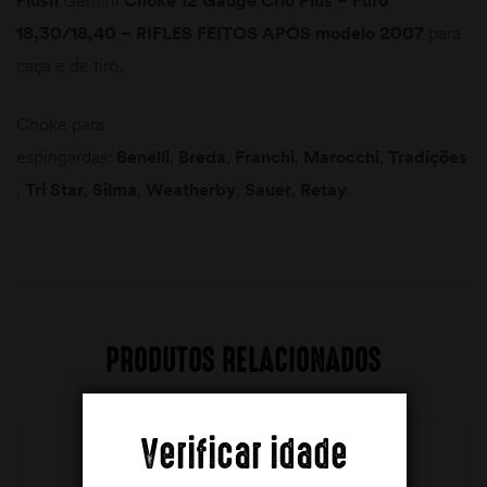
Flush
Gemini
Choke 12 Gauge Crio Plus – Furo
18,30/18,40 – RIFLES FEITOS APÓS modelo 2007
para
caça e de tiro.
Choke para
espingardas:
Benelli
,
Breda
,
Franchi
,
Marocchi
,
Tradições
,
Tri Star
,
Silma
,
Weatherby
,
Sauer
,
Retay
.
PRODUTOS RELACIONADOS
Verificar idade