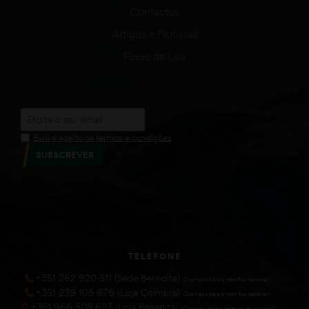
Contactos
Artigos e Notícias
Fases da Lua
Eu li e aceito os termos e condições
SUBSCREVER
TELEFONE
+351 262 920 511 (Sede Benedita)
(Chamada para a rede fixa nacional))
+351 239 105 676 (Loja Coimbra)
(Chamada para a rede fixa nacional))
+351 966 508 623 (Loja Benedita)
(Chamada para a rede móvel nacional))