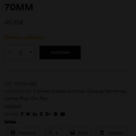
70MM
45,75
€
Últimas unidades!
Quantity:
-
+
ADICIONAR
moções
REF:
115.700.050
CATEGORIAS:
2 Armas
,
Acessórios Armas
,
Choques Para Armas
,
Optima Plus/ Crio Plus
GEMINI
SHARE:
Partilhar:
Facebook
X
Email
LinkedIn