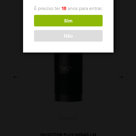
É preciso ter
18
anos para entrar.
Sim
Não
INVECTOR PLUS MIDAS LM