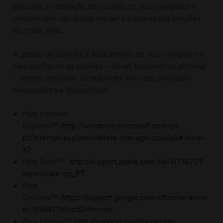
bloqueie a instalação de cookies no seu navegador é
possível que não possa aceder a algumas das secções
da nossa web.
A gestão de cookies é feita através do seu navegador e
para configurar as cookies – ativar, bloquear ou eliminar
– deverá consultar os seguintes links dos principais
navegadores e dispositivos:
Para Internet
Explorer™:
http://windows.microsoft.com/pt-
pt/internet-explorer/delete-manage-cookies#ie=ie-
10
Para Safari™:
http://support.apple.com/kb/HT1677?
viewlocale=pt_PT
Para
Chrome™:
https://support.google.com/chrome/answ
er/95647?hl=pt&hlrm=en
Para Firefox™:
http://support.mozilla.org/pt-