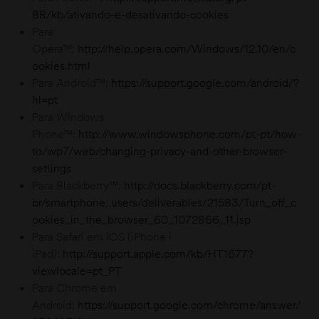
BR/kb/ativando-e-desativando-cookies
Para
Opera™:
http://help.opera.com/Windows/12.10/en/c
ookies.html
Para Android™:
https://support.google.com/android/?
hl=pt
Para Windows
Phone™:
http://www.windowsphone.com/pt-pt/how-
to/wp7/web/changing-privacy-and-other-browser-
settings
Para Blackberry™:
http://docs.blackberry.com/pt-
br/smartphone_users/deliverables/21583/Turn_off_c
ookies_in_the_browser_60_1072866_11.jsp
Para Safari em IOS (iPhone i
iPad):
http://support.apple.com/kb/HT1677?
viewlocale=pt_PT
Para Chrome em
Android:
https://support.google.com/chrome/answer/