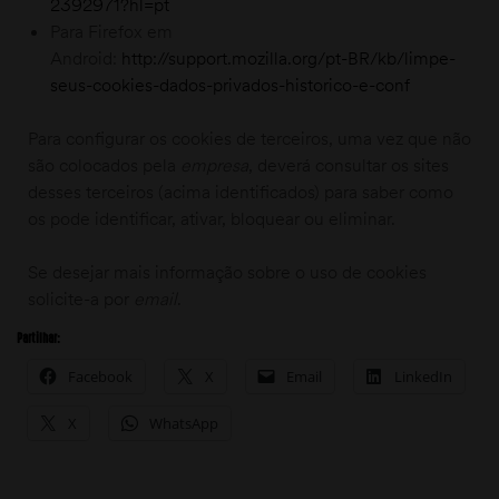
2392971?hl=pt
Para Firefox em
Android:
http://support.mozilla.org/pt-BR/kb/limpe-
seus-cookies-dados-privados-historico-e-conf
Para configurar os cookies de terceiros, uma vez que não
são colocados pela
empresa
, deverá consultar os sites
desses terceiros (acima identificados) para saber como
os pode identificar, ativar, bloquear ou eliminar.
Se desejar mais informação sobre o uso de cookies
solicite-a por
email
.
Partilhar:
Facebook
X
Email
LinkedIn
X
WhatsApp