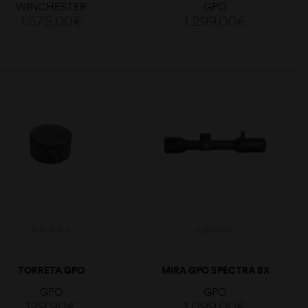
WINCHESTER
GPO
1-8×24
1.575,00
€
1.299,00
€
LER MAIS
ADICIONAR
TORRETA GPO
MIRA GPO SPECTRA 8X
1.6-13X44I G4I FIBER
GPO
GPO
129,90
€
1.099,00
€