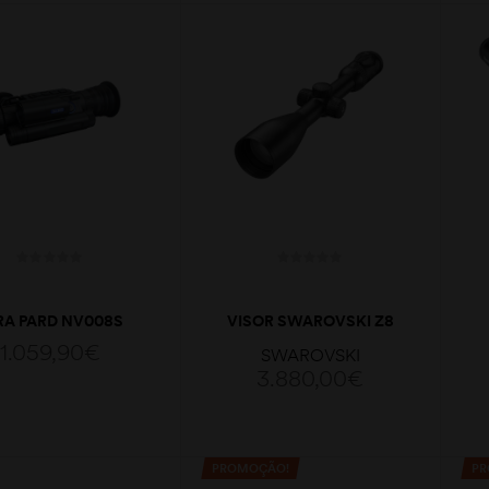
ADICIONAR
ADICIONAR
RA PARD NV008S
VISOR SWAROVSKI Z8
LRF 850
2,3-18×56 P L 4A-I
1.059,90
€
SWAROVSKI
3.880,00
€
ADICIONAR
PROMOÇÃO!
PR
ADICIONAR