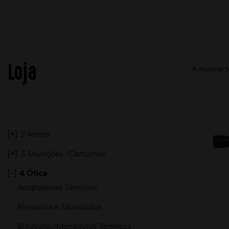
Loja
A mostrar t
[+]
2 Armas
[+]
3 Munições /Cartuchos
[-]
4 Ótica
Acopladores Térmicos
Binóculos e Monóculos
Binóculos/Monóculos Térmicos