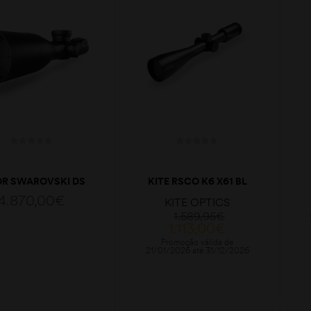
OR SWAROVSKI DS
KITE RSCO K6 X61 BL
II 5-25×52 P L 4A-I
2-12×50 HD
4.870,00
€
KITE OPTICS
1.589,95
€
1.113,00
€
Promoção válida de
21/01/2026 até 31/12/2026
ADICIONAR