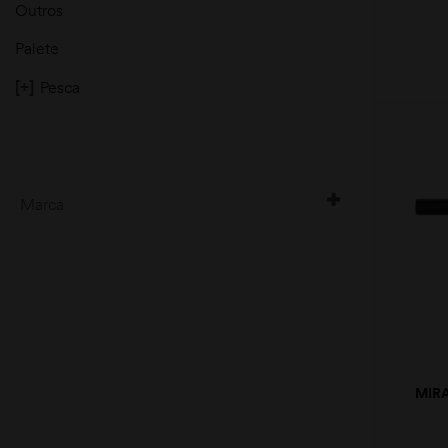
Outros
Palete
[+]
Pesca
Marca
GPO
KITE OPTICS
SWAROVSKI
WINCHESTER
MIR
1-