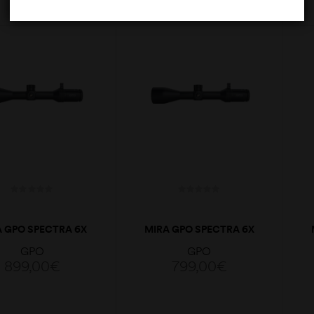
ADICIONAR
LER MAIS
A GPO SPECTRA 6X
MIRA GPO SPECTRA 6X
12X50I G4I FIBER
1,5-9X44I G4I FIBER
GPO
GPO
899,00
€
799,00
€