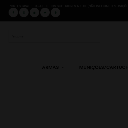
PORTES GRATIS PARA PEDIDOS SUPERIORES A 150€ (NÃO INCLUINDO MUNIÇÕE
ARMAS
MUNIÇÕES/CARTUC