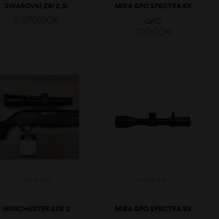
SWAROVKI Z6I 2,5-
MIRA GPO SPECTRA 6X
15X56P L 4A-I
1,5-9X44I FIBER
2.870,00
€
GPO
799,00
€
ADICIONAR
ADICIONAR
WINCHESTER SXR 2
MIRA GPO SPECTRA 8X
308WIN + STAFFELSEE
2-16X44I G4I FIBER