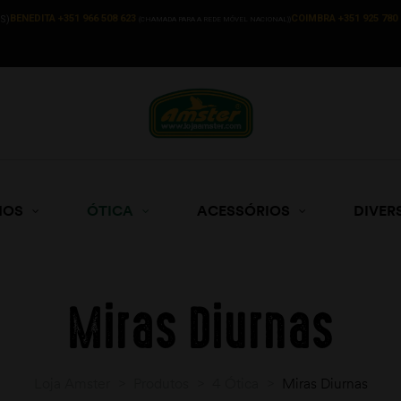
BENEDITA +351 966 508 623
COIMBRA +351 925 780 
S)
(CHAMADA PARA A REDE MÓVEL NACIONAL))
HOS
ÓTICA
ACESSÓRIOS
DIVER
Miras Diurnas
Loja Amster
>
Produtos
>
4 Ótica
>
Miras Diurnas