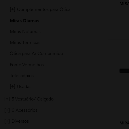
MIR
[+]
Complementos para Ótica
Miras Diurnas
Miras Noturnas
Miras Térmicas
Ótica para Ar Comprimido
moções
Ponto Vermelhos
Telescópios
[+]
Usadas
[+]
5 Vestuário/ Calçado
[+]
6 Acessórios
[+]
Diversos
MIR