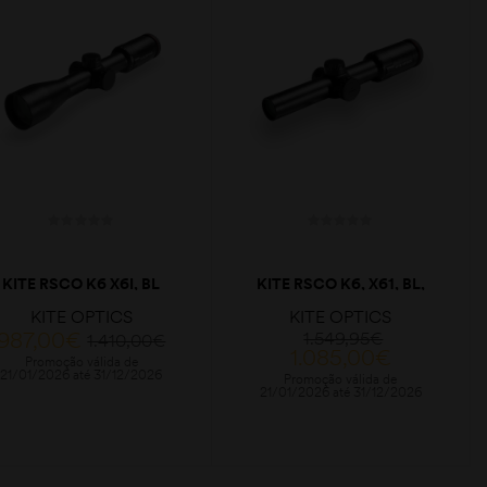
KITE RSCO K6 X6I, BL
KITE RSCO K6, X61, BL,
1.6-10×42 HD
1-6X24 HD
KITE OPTICS
KITE OPTICS
987,00
€
1.549,95
€
1.410,00
€
1.085,00
€
Promoção válida de
21/01/2026 até 31/12/2026
Promoção válida de
21/01/2026 até 31/12/2026
ADICIONAR