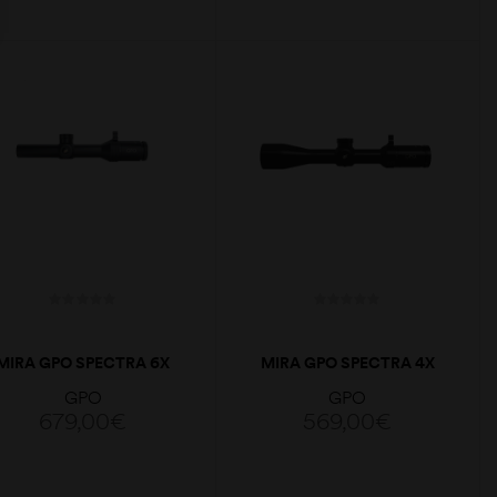
LER MAIS
ADICIONAR
MIRA GPO SPECTRA 6X
MIRA GPO SPECTRA 4X
1-6X24I G4I GLASS
2,5-10×44 G4I DROP
GPO
GPO
679,00
€
569,00
€