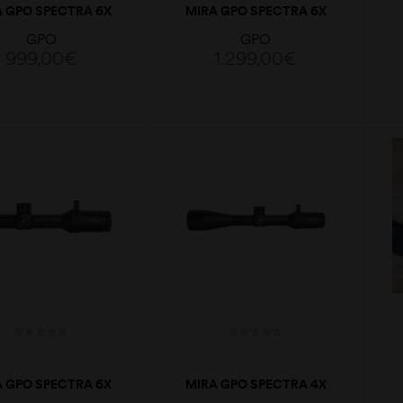
A GPO SPECTRA 6X
MIRA GPO SPECTRA 6X
3-18X56I BRI
4,5-27X50I SFP CCW
GPO
GPO
MOAI
999,00
€
1.299,00
€
ADICIONAR
ADICIONAR
A GPO SPECTRA 6X
MIRA GPO SPECTRA 4X
1-6X24I FIBER
4-16X50I G4I DROP