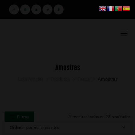
Amostras
Loja Amster
>
Produtos
>
Pesca
>
Amostras
A mostrar todos os 23 resultados
Filtros
Ordenar por mais recentes