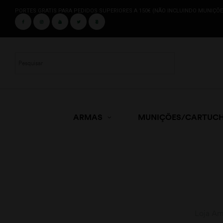
PORTES GRATIS PARA PEDIDOS SUPERIORES A 150€ (NÃO INCLUINDO MUNIÇÕE
ARMAS
MUNIÇÕES/CARTUC
Loja Am