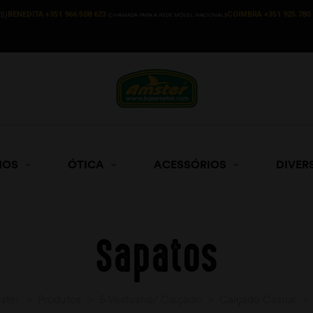
BENEDITA +351 966 508 623
COIMBRA +351 925 780 
S)
(CHAMADA PARA A REDE MÓVEL NACIONAL))
HOS
ÓTICA
ACESSÓRIOS
DIVER
Sapatos
ster
>
Produtos
>
5 Vestuário/ Calçado
>
Calçado Casual
>