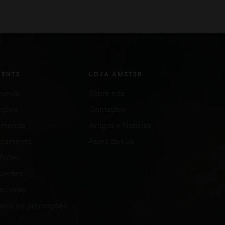
VER OPÇÕES
IENTE
LOJA AMSTER
venda
Sobre nós
uções
Contactos
comenda
Artigos e Notícias
agamento
Fases da Lua
ições
quentes
vacidade
eral de promoções