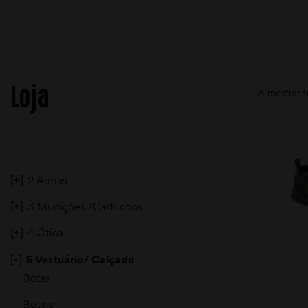
Loja
A mostrar t
[+]
2 Armas
[+]
3 Munições /Cartuchos
[+]
4 Ótica
[-]
5 Vestuário/ Calçado
Botas
Botins