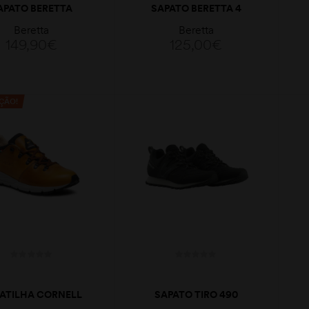
APATO BERETTA
SAPATO BERETTA 4
VIPER LOW GTX
LOW
Beretta
Beretta
149,90
€
125,00
€
ÇÃO!
VER OPÇÕES
VER OPÇÕES
ATILHA CORNELL
SAPATO TIRO 490
LOW MUSTARD