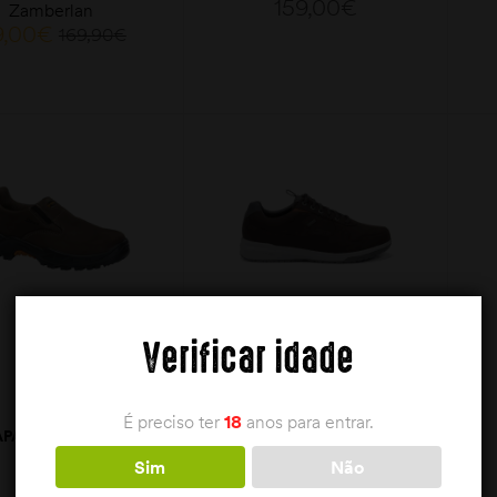
159,00
€
Zamberlan
9,00
€
169,90
€
VER OPÇÕES
VER OPÇÕES
Verificar idade
É preciso ter
18
anos para entrar.
APATO CHIRUCA
SAPATO CHIRUCA
SERBAL
METROPOLITAN
Sim
Não
Chiruca
Chiruca
89,99
€
126,99
€