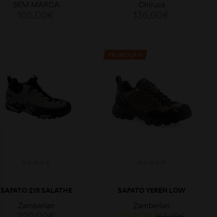
SEM MARCA
Chiruca
105,00
€
136,00
€
PROMOÇÃO!
VER OPÇÕES
VER OPÇÕES
SAPATO 215 SALATHE
SAPATO YEREN LOW
GTX RR
GTX RR
Zamberlan
Zamberlan
220,00
€
115,00
€
165,00
€