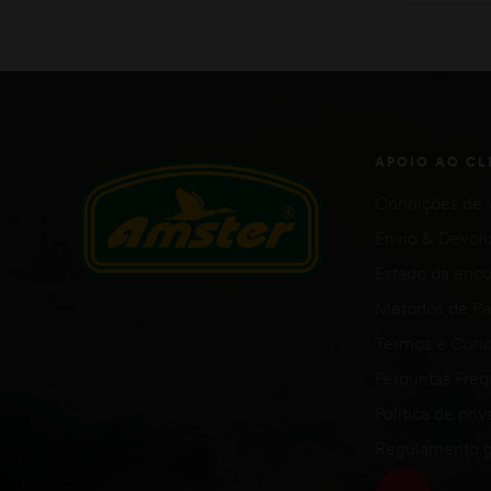
APOIO AO CL
Condições de 
Envio & Devol
Estado da en
Métodos de P
Termos e Cond
Perguntas Fre
Política de pri
Regulamento g