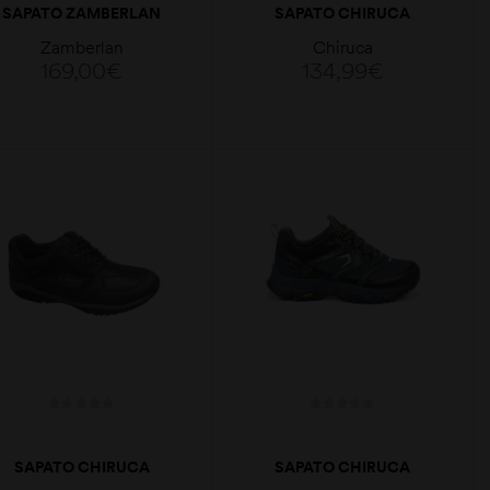
SAPATO ZAMBERLAN
SAPATO CHIRUCA
FREE BLAST POP GTX
SIDNEY 22
Zamberlan
Chiruca
169,00
€
134,99
€
VER OPÇÕES
VER OPÇÕES
SAPATO CHIRUCA
SAPATO CHIRUCA
MONACO Nº36
MAUI