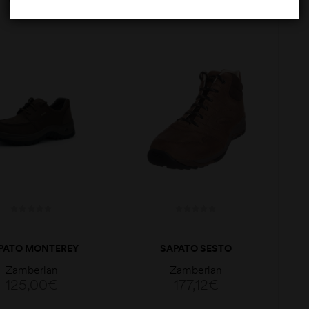
VER OPÇÕES
VER OPÇÕES
PATO MONTEREY
SAPATO SESTO
Zamberlan
Zamberlan
125,00
€
177,12
€