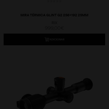
MIRA TÉRMICA GLINT G2 256×192 25MM
RIX
999,00
€
ADICIONAR
moções