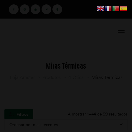
Miras Térmicas
Loja Amster
>
Produtos
>
4 Ótica
>
Miras Térmicas
A mostrar 1–44 de 59 resultados
Filtros
Ordenar por mais recentes