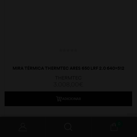
MIRA TÉRMICA THERMTEC ARES 650 LRF 2.0 640×512
50MM
THERMTEC
3.008,00
€
ADICIONAR
0