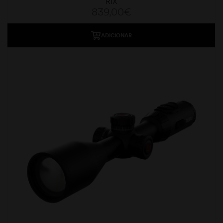
RIX
839,00
€
ADICIONAR