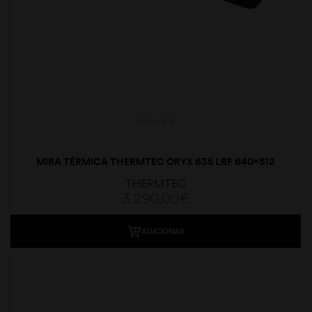
MIRA TÉRMICA THERMTEC ORYX 635 LRF 640×512
35MM
THERMTEC
3.290,00
€
ADICIONAR