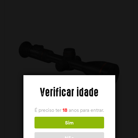
Verificar idade
É preciso ter
18
anos para entrar.
Sim
Não