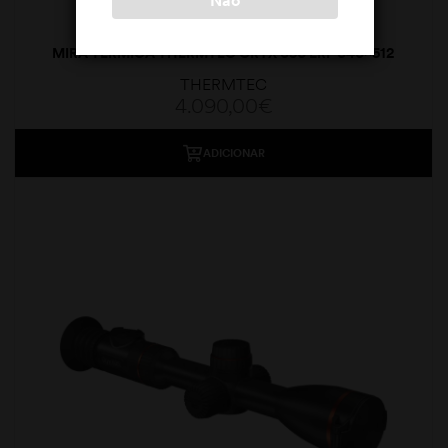
MIRA TÉRMICA THERMTEC ORYX 650 LRF 640×512
50MM
THERMTEC
4.090,00
€
ADICIONAR