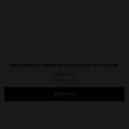
MIRA TÉRMICA THERMTEC VIDAR 335 LRF 2.0 348×288
35MM
THERMTEC
2.048,00
€
ADICIONAR