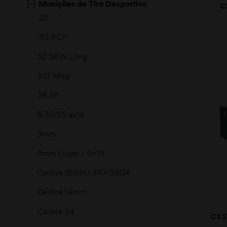
[-]
Munições de Tiro Desportivo
C
.22
.45 ACP
32 S&W Long
357 Mag
38 SP
moções
6,35/25 auto
9mm
9mm Luger / 9x19
Calibre 12mm/.410/36GA
Calibre 14mm
Calibre 24
CX 
MAG