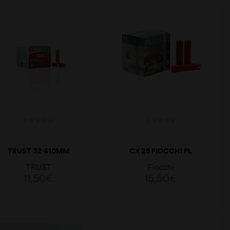
VER OPÇÕES
LER MAIS
TRUST 32 410MM
CX 25 FIOCCHI PL
10GR
14GR CAL. 32
TRUST
Fiocchi
11,50
€
15,50
€
VER OPÇÕES
LER MAIS