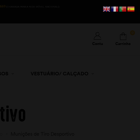
669
(CHAMADA PARA A REDE MÓVEL NACIONAL))
0
Conta
Carrinho
SOS
VESTUÁRIO/ CALÇADO
tivo
vo
>
Munições de Tiro Desportivo