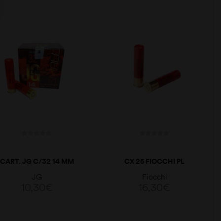
LER MAIS
LER MAIS
CART. JG C/32 14 MM
CX 25 FIOCCHI PL
MAGNUM 28GR CAL.
JG
Fiocchi
28GA
10,30
€
16,30
€