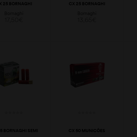
X 25 BORNAGHI
CX 25 BORNAGHI
MAGNUM 19GR
EXTRA 14GR 12MM/410
Bornaghi
Bornaghi
12MM/410
17,50
€
13,65
€
LER MAIS
LER MAIS
25 BORNAGHI SEMI
CX 50 MUNIÇÕES
NUM 28GR 28GA
FIOCCHI FMJ 124GR