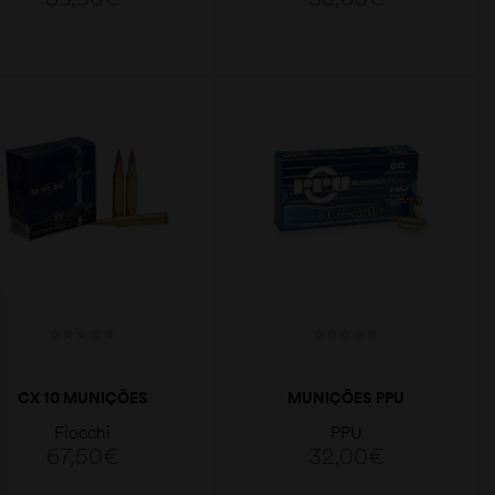
223REM.
LER MAIS
LER MAIS
CX 10 MUNIÇÕES
MUNIÇÕES PPU
FIOCCHI EXACTA
380AUTO (9MM
Fiocchi
PPU
HPBT 190GR
CURTO) 94GR FMJ
67,50
€
32,00
€
300WIN.MAG.