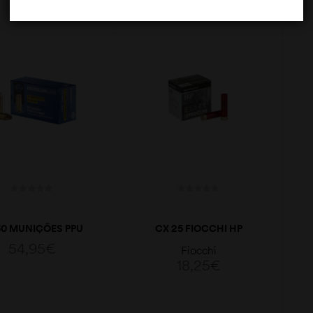
LER MAIS
LER MAIS
0 MUNIÇÕES PPU
CX 25 FIOCCHI HP
4MAG JHP A-156
24GR CAL. 28GA
54,95
€
Fiocchi
18,25
€