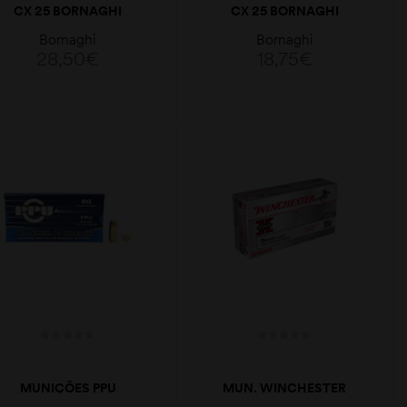
CX 25 BORNAGHI
CX 25 BORNAGHI
BALA 8GR 12MM/410
MAGNUM 32GR 28GA
Bornaghi
Bornaghi
28,50
€
18,75
€
LER MAIS
LER MAIS
MUNIÇÕES PPU
MUN. WINCHESTER
.40S&W 190GR FPJ
9MM 124GR FMJ