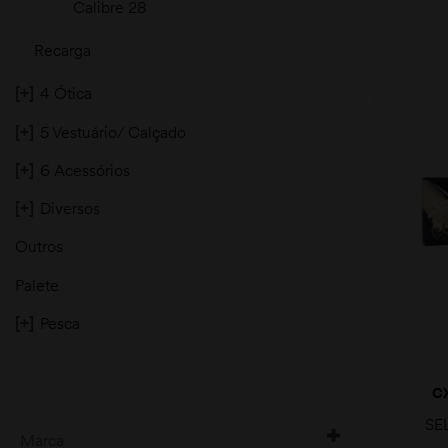
Calibre 28
Recarga
[+]
4 Ótica
[+]
5 Vestuário/ Calçado
[+]
6 Acessórios
[+]
Diversos
Outros
Palete
[+]
Pesca
C
S
SE
TF
Marca