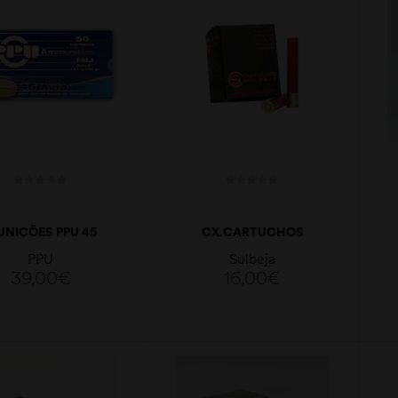
NIÇÕES PPU 45
CX.CARTUCHOS
CP 230 GRS FMJ
SULBEJA 410MM
PPU
Sulbeja
MÉDIO
39,00
€
16,00
€
ADICIONAR
LER MAIS