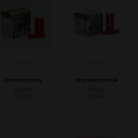
CX 25 FIOCCHI PL
CX 25 FIOCCHI PL36
17GR CAL. 28GA
11GR CAL.12MM/410
Fiocchi
Fiocchi
17,00
€
17,00
€
LER MAIS
LER MAIS