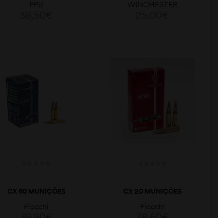
PPU
WINCHESTER
38,50
€
25,00
€
LER MAIS
ADICIONAR
CX 50 MUNIÇÕES
CX 20 MUNIÇÕES
FIOCCHI FMJ
FIOCCHI FMJ 147GR
Fiocchi
Fiocchi
DEFENSELINE 62GR
308WIN.
39,90
€
38,60
€