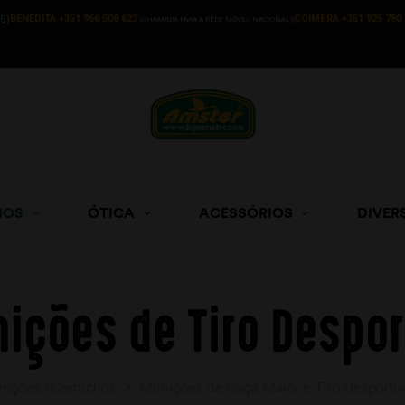
BENEDITA +351 966 508 623
COIMBRA +351 925 780 
S)
(CHAMADA PARA A REDE MÓVEL NACIONAL))
HOS
ÓTICA
ACESSÓRIOS
DIVER
ições de Tiro Despor
nições /Cartuchos
>
Munições de Caça Maior e Tiro Desporti