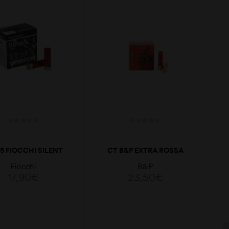
ADICIONAR
LER MAIS
5 FIOCCHI SILENT
CT B&P EXTRA ROSSA
7GR CAL. 28GA
HV CAL.28
Fiocchi
B&P
17,90
€
23,50
€
LER MAIS
VER OPÇÕES