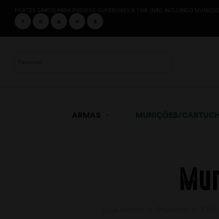
PORTES GRATIS PARA PEDIDOS SUPERIORES A 150€ (NÃO INCLUINDO MUNIÇÕE
ARMAS
MUNIÇÕES/CARTUC
Mun
Loja Amster
>
Produtos
>
3 Mu