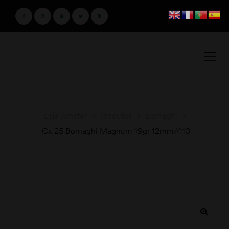
Loja Amster
>
Produtos
>
Bornaghi
>
Cx 25 Bornaghi Magnum 19gr 12mm/410