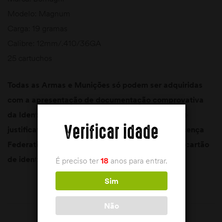
Modelo: Magnum
Carga: 19 gramas
Calibre: 12mm/.410/36GA
25 cartuchos
Todas as Armas e Munições só podem ser adquiridas
com a apresentação de documentação comprovativa
da Identidade, Licença de Uso e porte de Arma e
Verificar idade
justificativo da aquisição ( Carta de Caçador, Licença
Federativa, Autorização de Compra da P.S.P. ou cartão
de identificação)
É preciso ter
18
anos para entrar.
Sim
Não