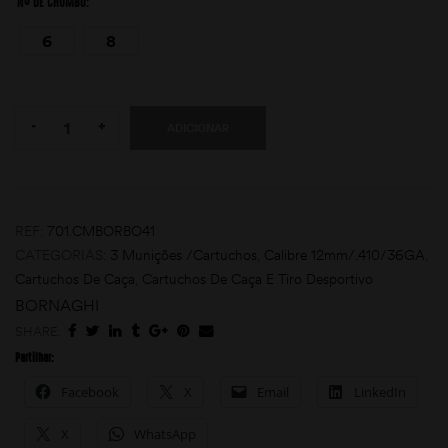
Nº DE CHUMBO
6
8
Quantity:
-
+
ADICIONAR
REF:
701.CMBORBO41
CATEGORIAS:
3 Munições /Cartuchos
,
Calibre 12mm/.410/36GA
,
Cartuchos De Caça
,
Cartuchos De Caça E Tiro Desportivo
BORNAGHI
SHARE:
Partilhar:
Facebook
X
Email
LinkedIn
X
WhatsApp