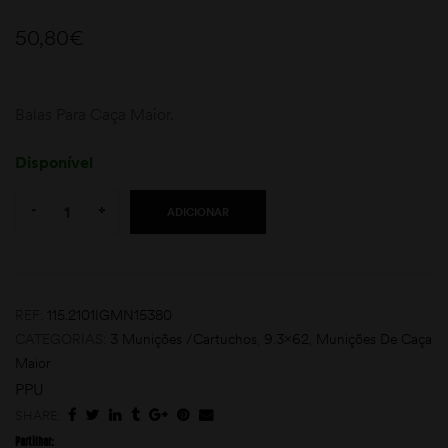
50,80
€
Balas Para Caça Maior.
Disponível
Quantity:
moções
-
+
ADICIONAR
REF:
115.2101IGMN15380
CATEGORIAS:
3 Munições /Cartuchos
,
9.3x62
,
Munições De Caça
Maior
PPU
SHARE:
Partilhar: