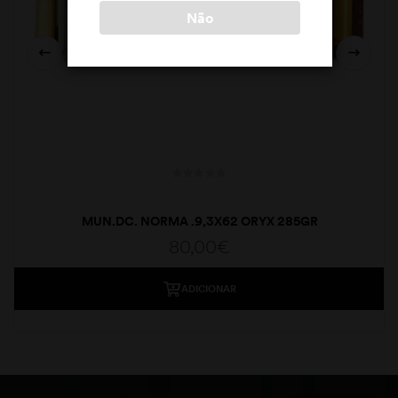
Não
MUN.DC. NORMA .9,3X62 ORYX 285GR
80,00
€
ADICIONAR