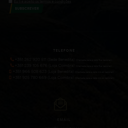
Eu li e aceito os termos e condições
SUBSCREVER
TELEFONE
+351 262 920 511 (Sede Benedita)
(Chamada para a rede fixa nacional))
+351 239 105 676 (Loja Coimbra)
(Chamada para a rede fixa nacional))
+351 966 508 623 (Loja Benedita)
(Chamada para a rede móvel nacional))
+351 925 780 669 (Loja Coimbra)
(Chamada para a rede móvel nacional))
EMAIL