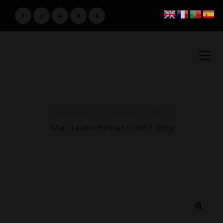
Loja Amster
>
Produtos
>
PPU
>
Mun. Leader Partizan 9.3X62 285gr