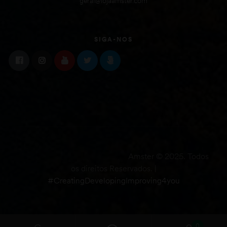
geral@lojaamster.com
SIGA-NOS
Amster © 2025. Todos
os direitos Reservados. |
#CreatingDevelopingImproving4you
0