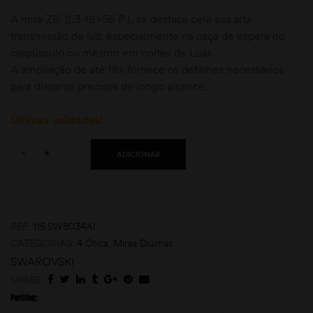
A mira Z8i 2.3-18×56 P L se destaca pela sua alta
transmissão de luz, especialmente na caça de espera no
crepúsculo ou mesmo em noites de Luar.
A ampliação de até 18x fornece os detalhes necessários
para disparos precisos de longo alcance.
Últimas unidades!
Quantity:
moções
-
+
ADICIONAR
REF:
115.SW8034AI
CATEGORIAS:
4 Ótica
,
Miras Diurnas
SWAROVSKI
SHARE:
Partilhar: