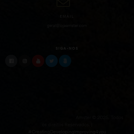
EMAIL
geral@lojaamster.com
SIGA-NOS
Amster © 2025. Todos
os direitos Reservados. |
#CreatingDevelopingImproving4you