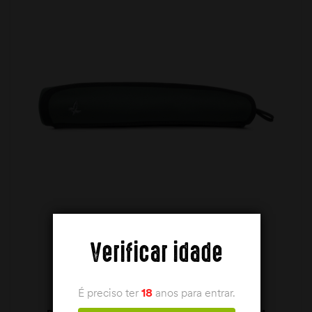
Verificar idade
É preciso ter
18
anos para entrar.