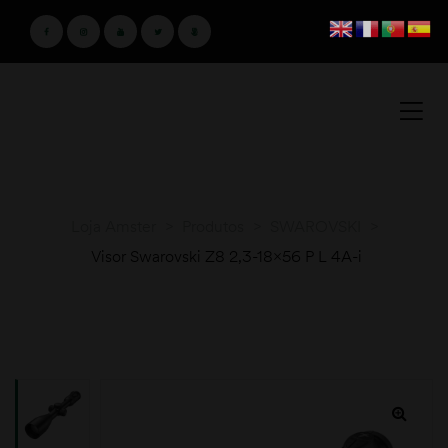
Loja Amster
>
Produtos
>
SWAROVSKI
>
Visor Swarovski Z8 2,3-18×56 P L 4A-i