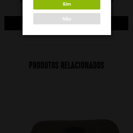
BOLSA SWAROVSKI NEOPRENE M 316-350MM
Sim
65,00
€
Não
ADICIONAR
PRODUTOS RELACIONADOS