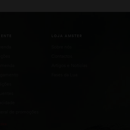
ADICIONAR
IENTE
LOJA AMSTER
venda
Sobre nós
uções
Contactos
comenda
Artigos e Notícias
agamento
Fases da Lua
ições
quentes
vacidade
eral de promoções