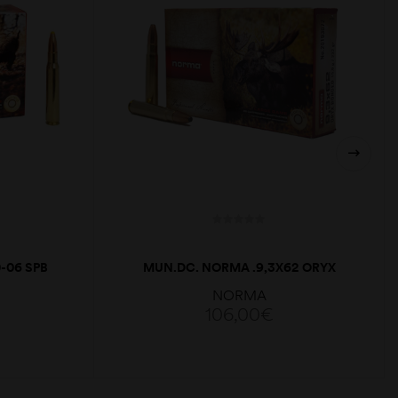
-06 SPB
MUN.DC. NORMA .9,3X62 ORYX
R
232GR
NORMA
106,00
€