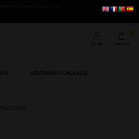
669
(CHAMADA PARA A REDE MÓVEL NACIONAL))
0
Conta
Carrinho
SOS
VESTUÁRIO/ CALÇADO
r 30.06SPRG