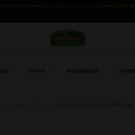
BENEDITA +351 966 508 623
COIMBRA +351 925 780 
S)
(CHAMADA PARA A REDE MÓVEL NACIONAL))
HOS
ÓTICA
ACESSÓRIOS
DIVER
r
>
Produtos
>
Fiocchi
>
Cx 20 Munições Fiocchi EPN 180g