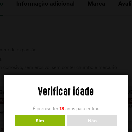
ão
Informação adicional
Marca
Avali
ímero de expansão
 g
m corrosivo, sem erosivo, sem conter chumbo e mercúrio
Verificar idade
É preciso ter
18
anos para entrar.
Sim
Não