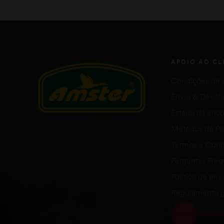
ADICIONAR
APOIO AO CL
Condições de 
Envio & Devol
Estado da en
Métodos de P
Termos e Cond
Perguntas Fre
Política de pri
Regulamento g