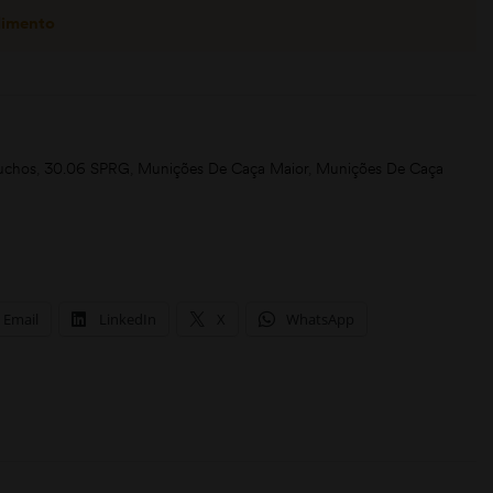
dimento
uchos
,
30.06 SPRG
,
Munições De Caça Maior
,
Munições De Caça
Email
LinkedIn
X
WhatsApp