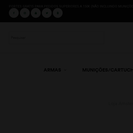
PORTES GRATIS PARA PEDIDOS SUPERIORES A 150€ (NÃO INCLUINDO MUNIÇÕE
ARMAS
MUNIÇÕES/CARTUC
Loja Amste