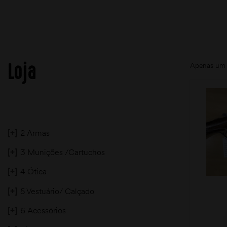
Loja
Apenas um 
[+]
2 Armas
[+]
3 Munições /Cartuchos
[+]
4 Ótica
[+]
5 Vestuário/ Calçado
[+]
6 Acessórios