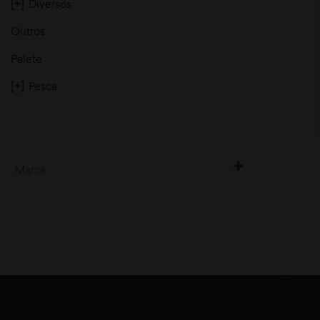
[+]
Diversos
Outros
Palete
[+]
Pesca
moções
Marca
Verres