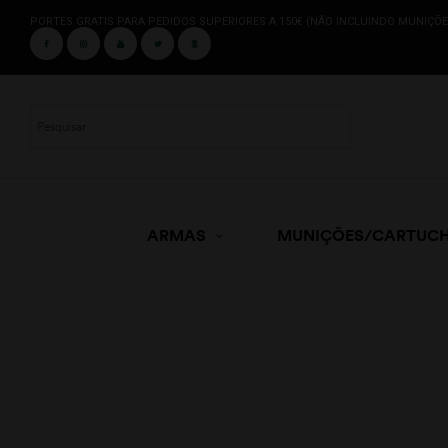
PORTES GRATIS PARA PEDIDOS SUPERIORES A 150€ (NÃO INCLUINDO MUNIÇÕE
ARMAS
MUNIÇÕES/CARTUC