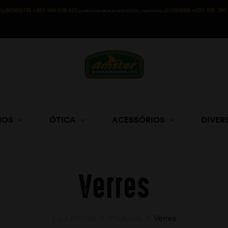
BENEDITA +351 966 508 623
COIMBRA +351 925 780 
S)
(CHAMADA PARA A REDE MÓVEL NACIONAL))
HOS
ÓTICA
ACESSÓRIOS
DIVER
Verres
Loja Amster
>
Produtos
>
Verres