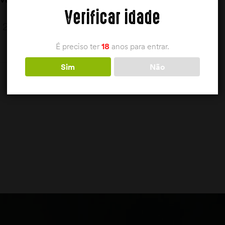
Verificar idade
Verres
250,00
€
É preciso ter
18
anos para entrar.
Sim
Não
LER MAIS