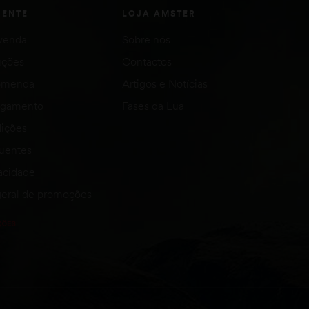
IENTE
LOJA AMSTER
venda
Sobre nós
uções
Contactos
comenda
Artigos e Notícias
agamento
Fases da Lua
ições
quentes
vacidade
eral de promoções