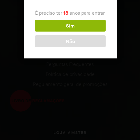
APOIO AO CLIENTE
É preciso ter
18
anos para entrar.
Condições de venda
Envio & Devoluções
Sim
Estado da encomenda
Não
Métodos de Pagamento
Termos e Condições
Perguntas Frequentes
Política de privacidade
Regulamento geral de promoções
LOJA AMSTER