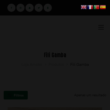
Fili Gamba
Loja Amster
>
Produtos
>
Fili Gamba
Apenas um resultado
Filtros