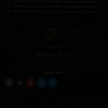
+351 239 105 676 (Loja Coimbra)
(Chamada para a rede fixa nacional))
+351 966 508 623 (Loja Benedita)
(Chamada para a rede móvel nacional))
+351 925 780 669 (Loja Coimbra)
(Chamada para a rede móvel nacional))
EMAIL
geral@lojaamster.com
SIGA-NOS