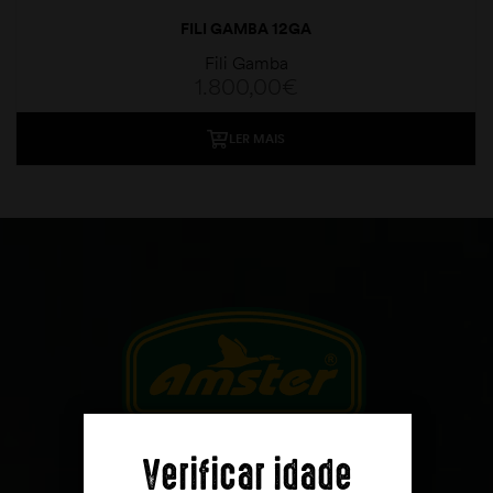
FILI GAMBA 12GA
Fili Gamba
1.800,00
€
LER MAIS
moções
Verificar idade