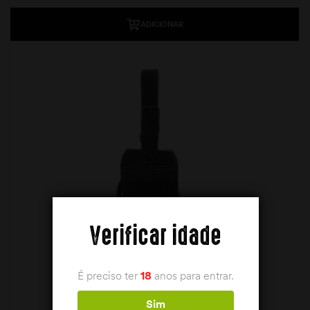
ADICIONAR
Verificar idade
É preciso ter
18
anos para entrar.
Sim