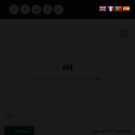
nº4
Loja Amster
>
Produtos
>
nº4
nº4
Apenas um resultado
Filtros