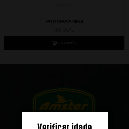
FATO CHUVA RIPER
35,00
€
VER OPÇÕES
moções
Verificar idade