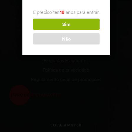
APOIO AO CLIENTE
É preciso ter
18
anos para entrar.
Condições de venda
Envio & Devoluções
Sim
Estado da encomenda
Não
Métodos de Pagamento
Termos e Condições
Perguntas Frequentes
Política de privacidade
Regulamento geral de promoções
LOJA AMSTER