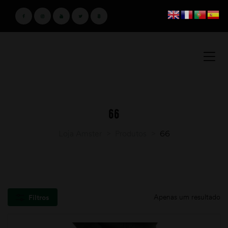
66
Loja Amster
>
Produtos
>
66
Apenas um resultado
Filtros