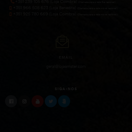
+351 239 105 676 (Loja Coimbra)
(Chamada para a rede fixa nacional))
+351 966 508 623 (Loja Benedita)
(Chamada para a rede móvel nacional))
+351 925 780 669 (Loja Coimbra)
(Chamada para a rede móvel nacional))
EMAIL
geral@lojaamster.com
SIGA-NOS