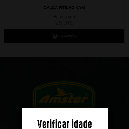
CALÇA FITILHO KAKI
Percussion
25,01
€
VER OPÇÕES
moções
Verificar idade