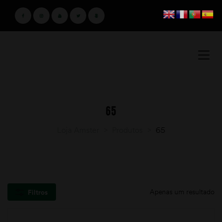
65
Loja Amster
>
Produtos
>
65
Apenas um resultado
Filtros