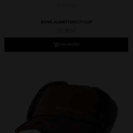
BONÉ ALMATI MULTI CAP
38,90
€
VER OPÇÕES
moções