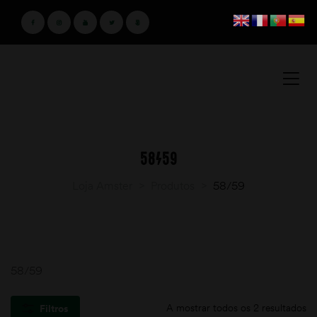
58/59
Loja Amster
>
Produtos
>
58/59
58/59
A mostrar todos os 2 resultados
Filtros