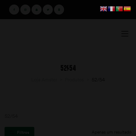
52/54
Loja Amster
>
Produtos
>
52/54
52/54
Apenas um resultado
Filtros