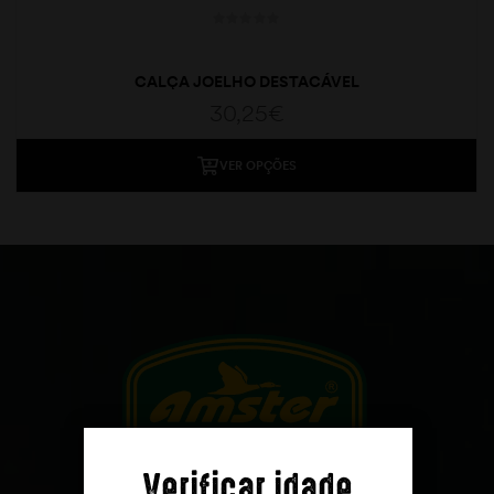
CALÇA JOELHO DESTACÁVEL
30,25
€
VER OPÇÕES
moções
Verificar idade