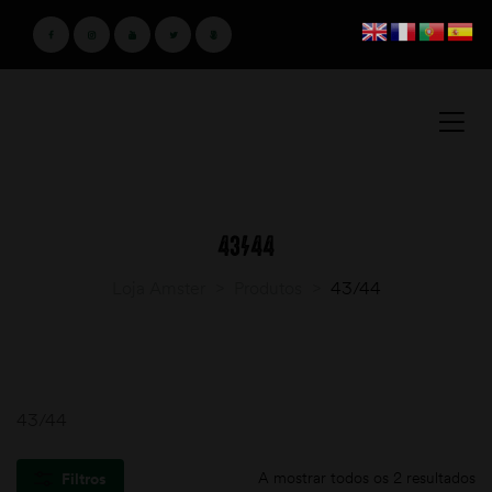
43/44
Loja Amster
>
Produtos
>
43/44
43/44
A mostrar todos os 2 resultados
Filtros