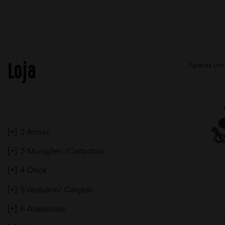
Loja
Apenas um 
[+]
2 Armas
[+]
3 Munições /Cartuchos
[+]
4 Ótica
[+]
5 Vestuário/ Calçado
[+]
6 Acessórios