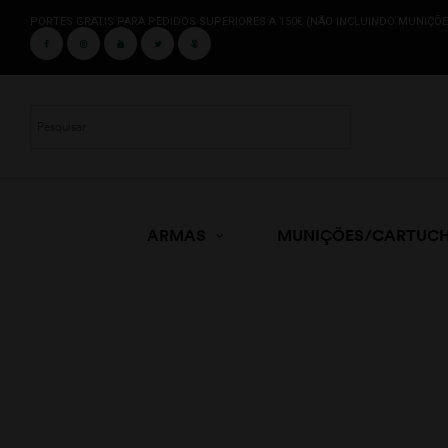
PORTES GRATIS PARA PEDIDOS SUPERIORES A 150€ (NÃO INCLUINDO MUNIÇÕE
ARMAS
MUNIÇÕES/CARTUC