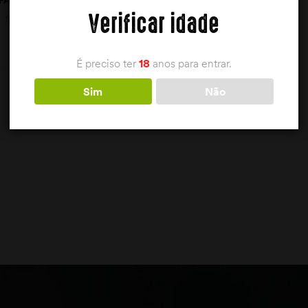
AQUECIMENTO
Verificar idade
144,95
€
É preciso ter
18
anos para entrar.
VER OPÇÕES
Sim
Não