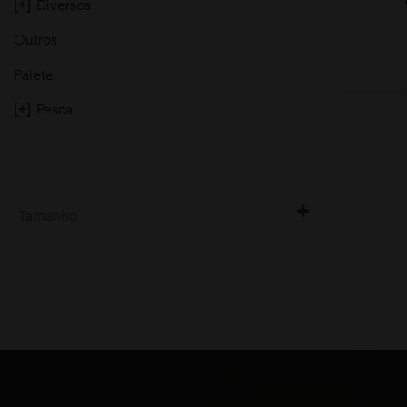
[+]
Diversos
Outros
Palete
[+]
Pesca
moções
Tamanho
42/44