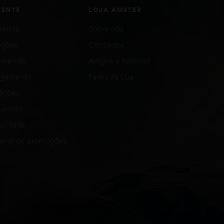
IENTE
LOJA AMSTER
venda
Sobre nós
uções
Contactos
comenda
Artigos e Notícias
agamento
Fases da Lua
ições
quentes
vacidade
eral de promoções