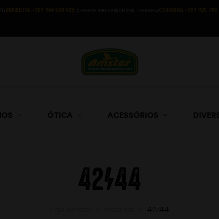
BENEDITA +351 966 508 623
COIMBRA +351 925 780 
S)
(CHAMADA PARA A REDE MÓVEL NACIONAL))
HOS
ÓTICA
ACESSÓRIOS
DIVER
42/44
Loja Amster
>
Produtos
>
42/44