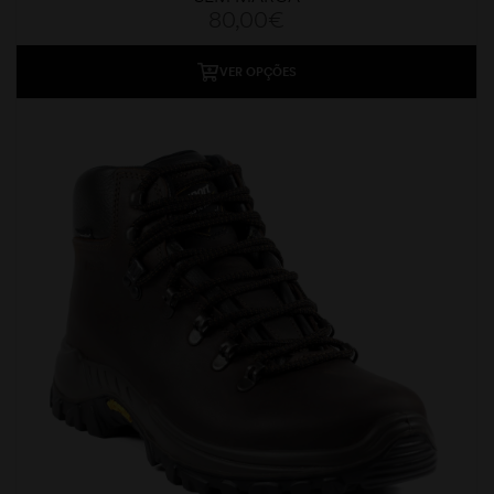
80,00
€
VER OPÇÕES