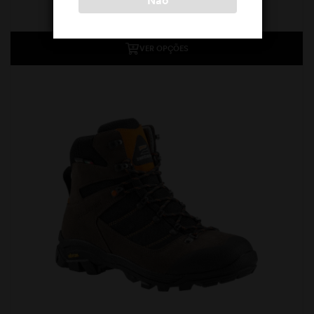
Zamberlan
299,00
€
VER OPÇÕES