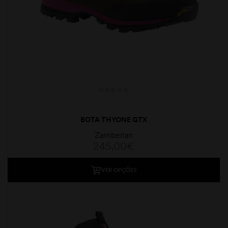
BOTA THYONE GTX
Zamberlan
245,00
€
VER OPÇÕES