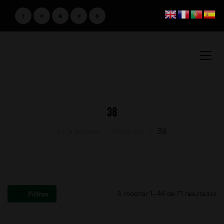
38
Loja Amster
>
Produtos
>
38
A mostrar 1–44 de 71 resultados
Filtros