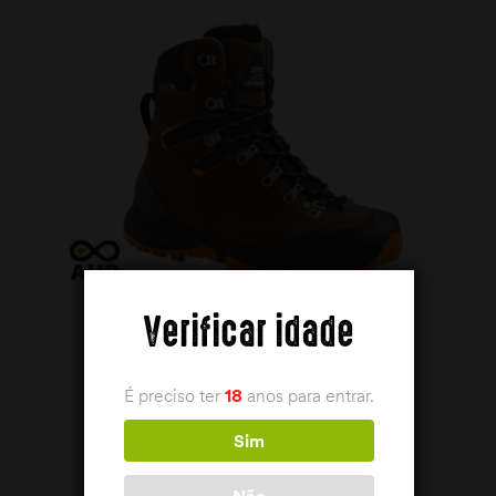
Verificar idade
É preciso ter
18
anos para entrar.
Sim
BOTA ZAMBERLAN THUNDER PRO GTX
Não