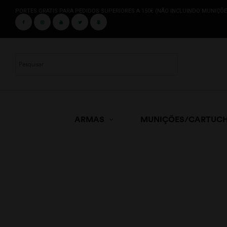
PORTES GRATIS PARA PEDIDOS SUPERIORES A 150€ (NÃO INCLUINDO MUNIÇÕE
ARMAS
MUNIÇÕES/CARTUC