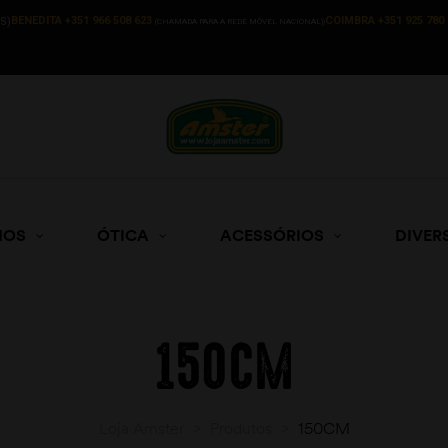
BENEDITA +351 966 508 623
COIMBRA +351 925 780 
S)
(CHAMADA PARA A REDE MÓVEL NACIONAL))
HOS
ÓTICA
ACESSÓRIOS
DIVER
150CM
Loja Amster
>
Produtos
>
150CM