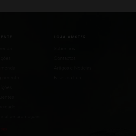
IENTE
LOJA AMSTER
venda
Sobre nós
uções
Contactos
comenda
Artigos e Notícias
agamento
Fases da Lua
ições
quentes
vacidade
eral de promoções