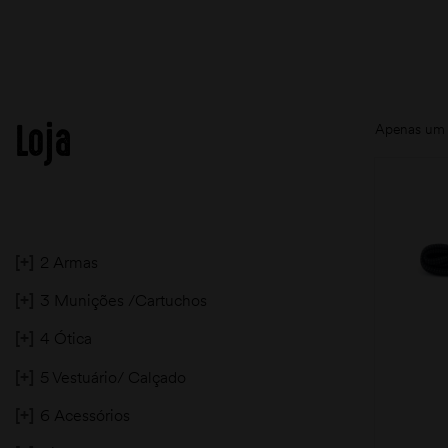
Loja
Apenas um 
[+]
2 Armas
[+]
3 Munições /Cartuchos
[+]
4 Ótica
[+]
5 Vestuário/ Calçado
[+]
6 Acessórios