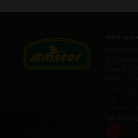
APOIO AO CL
Condições de 
Envio & Devol
Estado da en
Métodos de P
Termos e Cond
Perguntas Fre
Política de pri
Regulamento g