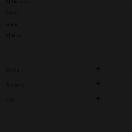
[+]
Diversos
Outros
Palete
[+]
Pesca
moções
Marca
Zamberlan
Tamanho
125CM
Cor
150CM
PRETO/CINZ
175CM
CINZA/AMAR
190CM
205CM