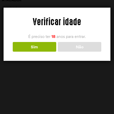
ZAMBERLAN
Zamberlan
7,00
€
Verificar idade
É preciso ter
18
anos para entrar.
VER OPÇÕES
Sim
Não