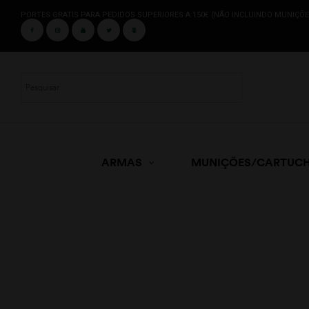
PORTES GRATIS PARA PEDIDOS SUPERIORES A 150€ (NÃO INCLUINDO MUNIÇÕE
ARMAS
MUNIÇÕES/CARTUC