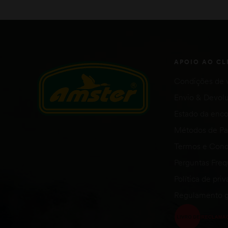
camo 2
camo 3
APOIO AO CL
Condições de 
Envio & Devol
Estado da en
Métodos de P
Termos e Cond
Perguntas Fre
Política de pri
Regulamento g