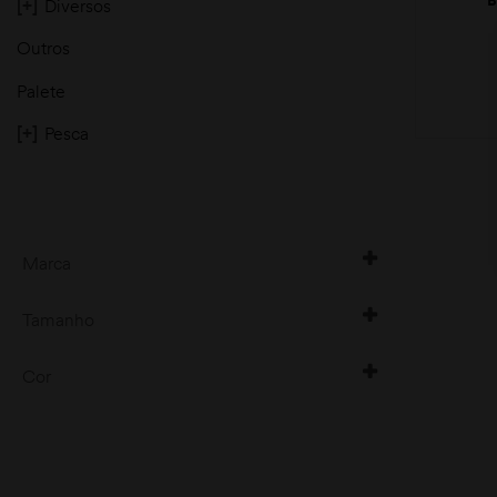
[+]
Diversos
C
Outros
Palete
[+]
Pesca
moções
Marca
ROEDEER
Tamanho
1,20
Cor
1,25
multicores
1,30
camo 1
1,35
Verde
1,40