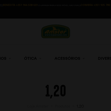
BENEDITA +351 966 508 623
COIMBRA +351 925 780 
S)
(CHAMADA PARA A REDE MÓVEL NACIONAL))
HOS
ÓTICA
ACESSÓRIOS
DIVER
1,20
Loja Amster
>
Produtos
>
1,20