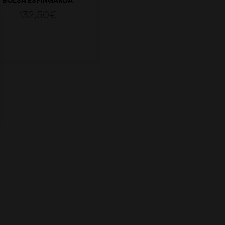
LUXO PELE
132,50
€
VER OPÇÕES