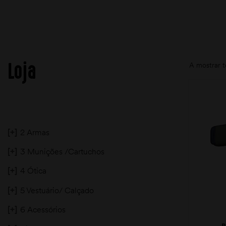
Loja
A mostrar t
[+]
2 Armas
[+]
3 Munições /Cartuchos
[+]
4 Ótica
[+]
5 Vestuário/ Calçado
[+]
6 Acessórios