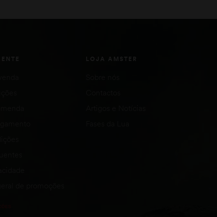
IENTE
LOJA AMSTER
venda
Sobre nós
uções
Contactos
comenda
Artigos e Notícias
agamento
Fases da Lua
ições
quentes
vacidade
eral de promoções