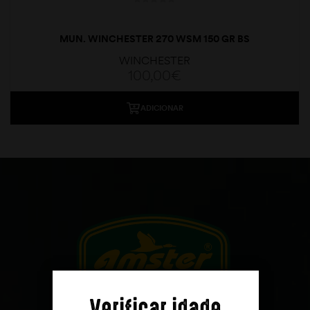
MUN. WINCHESTER 270 WSM 150 GR BS
WINCHESTER
100,00
€
ADICIONAR
moções