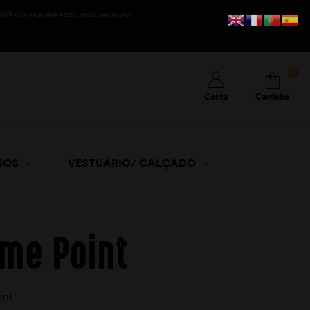
669
(CHAMADA PARA A REDE MÓVEL NACIONAL))
0
Conta
Carrinho
SOS
VESTUÁRIO/ CALÇADO
me Point
int