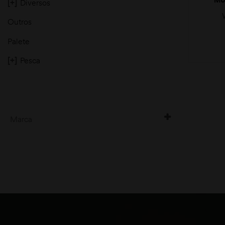
[+]
Diversos
30
Outros
Palete
[+]
Pesca
moções
Marca
WINCHESTER