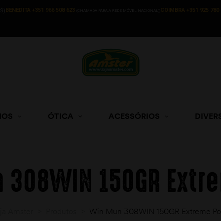
BENEDITA +351 966 508 623
COIMBRA +351 925 780 
S)
(CHAMADA PARA A REDE MÓVEL NACIONAL))
HOS
ÓTICA
ACESSÓRIOS
DIVER
 308WIN 150GR Extre
ja Amster
>
Produtos
>
Win Mun 308WIN 150GR Extreme Po