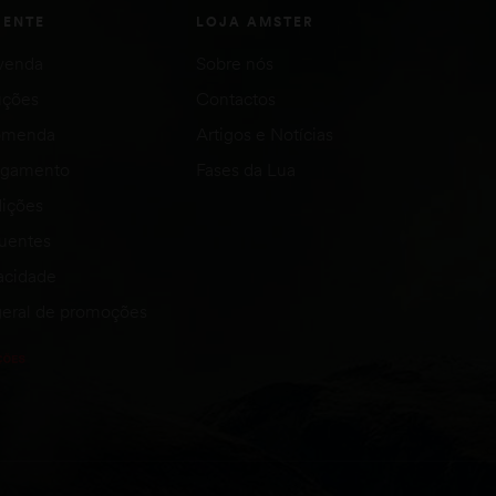
IENTE
LOJA AMSTER
venda
Sobre nós
uções
Contactos
comenda
Artigos e Notícias
agamento
Fases da Lua
ições
quentes
vacidade
eral de promoções