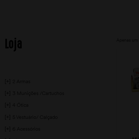
Loja
Apenas um 
[+]
2 Armas
[+]
3 Munições /Cartuchos
[+]
4 Ótica
[+]
5 Vestuário/ Calçado
[+]
6 Acessórios
MU