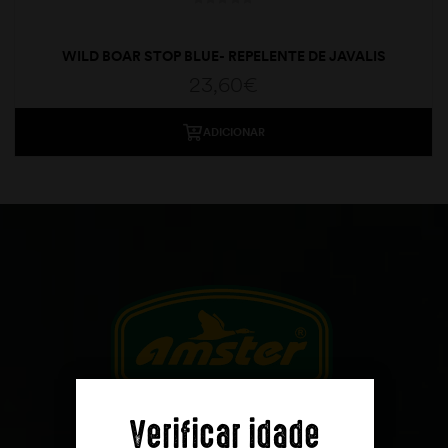
WILD BOAR STOP BLUE- REPELENTE DE JAVALIS
23,60
€
ADICIONAR
moções
Verificar idade