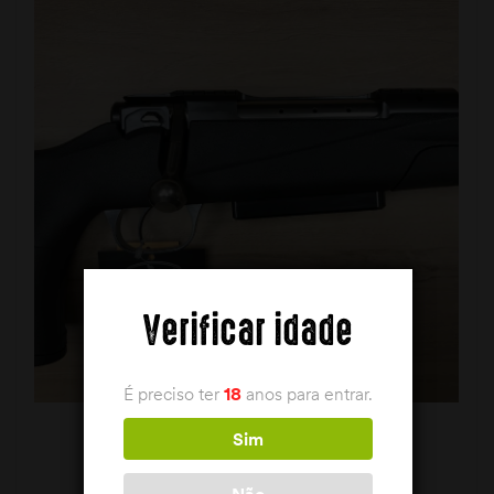
Verificar idade
É preciso ter
18
anos para entrar.
Sim
Não