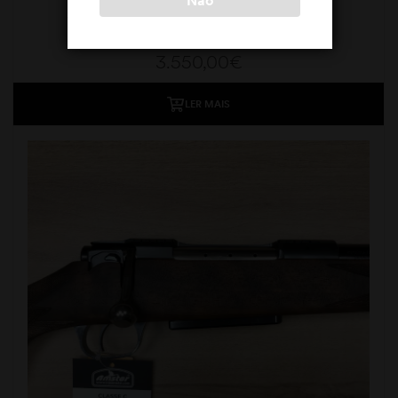
SCHULTZ & LARSEN HUNTER 300 WIN MAG
Schultz & Larsen
3.550,00
€
LER MAIS