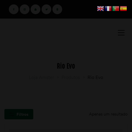
Rio Evo
Loja Amster
>
Produtos
>
Rio Evo
Apenas um resultado
Filtros