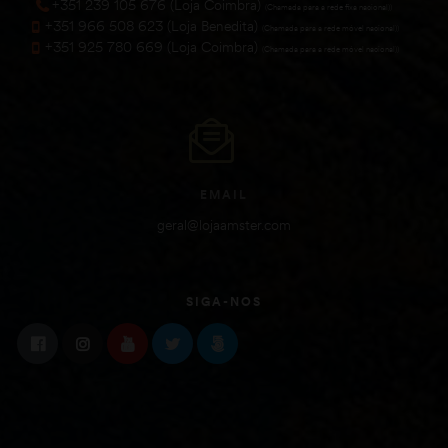
+351 239 105 676 (Loja Coimbra)
(Chamada para a rede fixa nacional))
+351 966 508 623 (Loja Benedita)
(Chamada para a rede móvel nacional))
+351 925 780 669 (Loja Coimbra)
(Chamada para a rede móvel nacional))
EMAIL
geral@lojaamster.com
SIGA-NOS