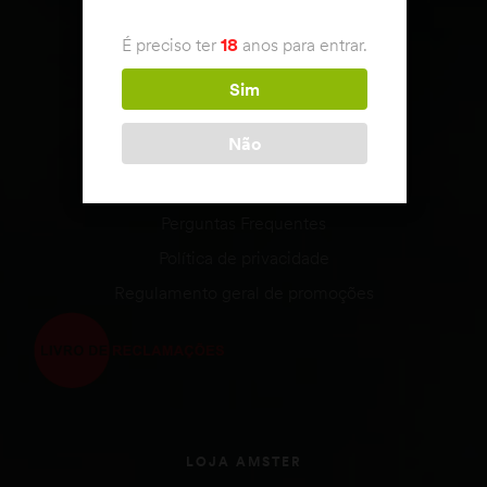
APOIO AO CLIENTE
É preciso ter
18
anos para entrar.
Condições de venda
Envio & Devoluções
Sim
Estado da encomenda
Não
Métodos de Pagamento
Termos e Condições
Perguntas Frequentes
Política de privacidade
Regulamento geral de promoções
LOJA AMSTER