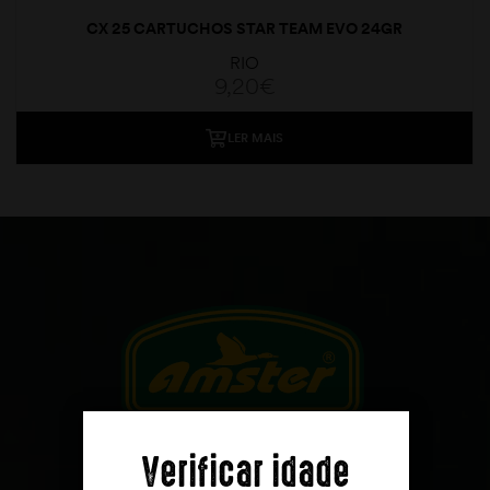
CX 25 CARTUCHOS STAR TEAM EVO 24GR
RIO
9,20
€
LER MAIS
moções
Verificar idade