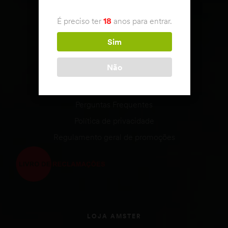
APOIO AO CLIENTE
É preciso ter
18
anos para entrar.
Condições de venda
Envio & Devoluções
Sim
Estado da encomenda
Não
Métodos de Pagamento
Termos e Condições
Perguntas Frequentes
Política de privacidade
Regulamento geral de promoções
LOJA AMSTER