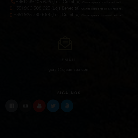
+351 239 105 676 (Loja Coimbra)
(Chamada para a rede fixa nacional))
+351 966 508 623 (Loja Benedita)
(Chamada para a rede móvel nacional))
+351 925 780 669 (Loja Coimbra)
(Chamada para a rede móvel nacional))
EMAIL
geral@lojaamster.com
SIGA-NOS