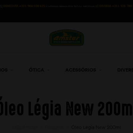
BENEDITA +351 966 508 623
COIMBRA +351 925 780 
S)
(CHAMADA PARA A REDE MÓVEL NACIONAL))
HOS
ÓTICA
ACESSÓRIOS
DIVER
Óleo Légia New 200m
Loja Amster
>
Produtos
>
Óleo Légia New 200ml