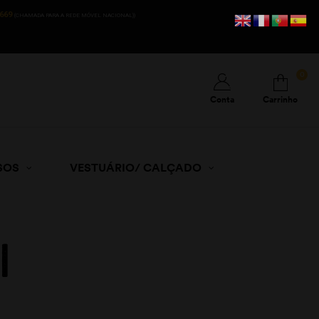
669
(CHAMADA PARA A REDE MÓVEL NACIONAL))
0
Conta
Carrinho
SOS
VESTUÁRIO/ CALÇADO
l