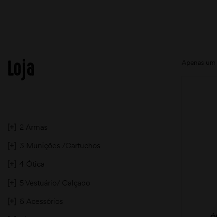
Loja
Apenas um 
[+]
2 Armas
[+]
3 Munições /Cartuchos
[+]
4 Ótica
[+]
5 Vestuário/ Calçado
[+]
6 Acessórios
Ó