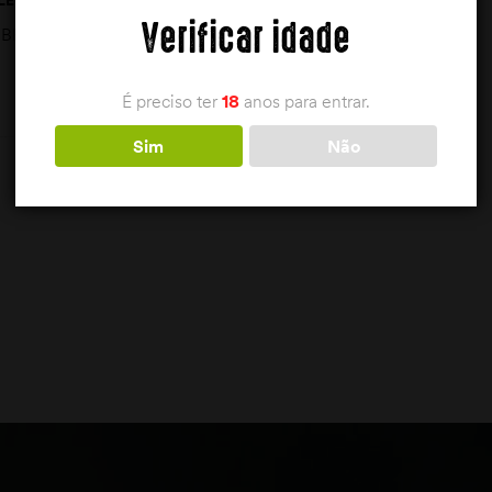
200ML
Verificar idade
BROWNING
10,00
€
É preciso ter
18
anos para entrar.
Sim
Não
ADICIONAR