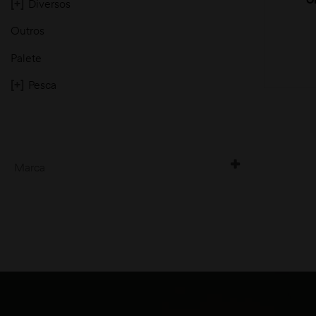
[+]
Diversos
Outros
Palete
[+]
Pesca
moções
Marca
BROWNING