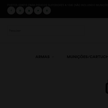
PORTES GRATIS PARA PEDIDOS SUPERIORES A 150€ (NÃO INCLUINDO MUNIÇÕE
ARMAS
MUNIÇÕES/CARTUC