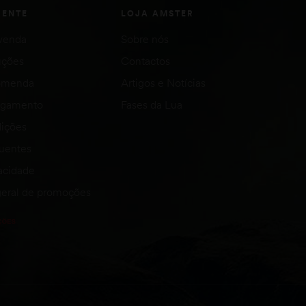
IENTE
LOJA AMSTER
venda
Sobre nós
uções
Contactos
comenda
Artigos e Notícias
agamento
Fases da Lua
ições
quentes
vacidade
eral de promoções