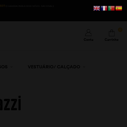
669
(CHAMADA PARA A REDE MÓVEL NACIONAL))
0
Conta
Carrinho
SOS
VESTUÁRIO/ CALÇADO
azzi