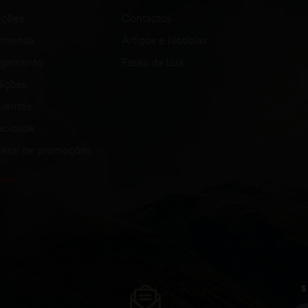
uções
Contactos
comenda
Artigos e Notícias
agamento
Fases da Lua
ições
quentes
vacidade
eral de promoções
S