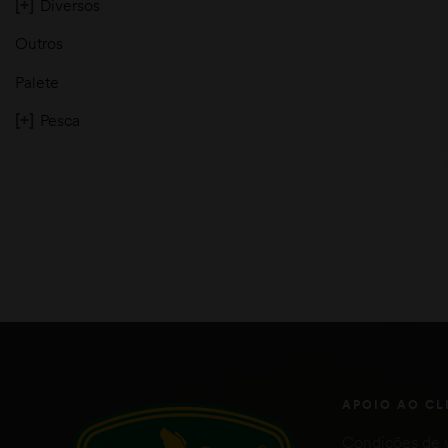
[+]
Diversos
Outros
Palete
[+]
Pesca
moções
APOIO AO CL
Condições de 