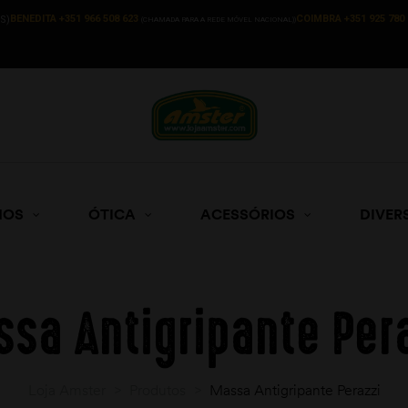
BENEDITA +351 966 508 623
COIMBRA +351 925 780 
S)
(CHAMADA PARA A REDE MÓVEL NACIONAL))
HOS
ÓTICA
ACESSÓRIOS
DIVER
sa Antigripante Per
Loja Amster
>
Produtos
>
Massa Antigripante Perazzi