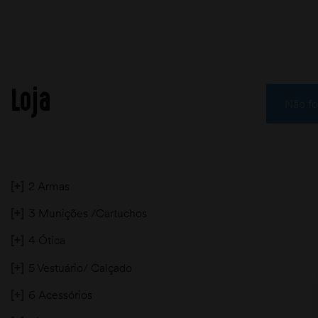
Loja
Não fo
[+]
2 Armas
[+]
3 Munições /Cartuchos
[+]
4 Ótica
[+]
5 Vestuário/ Calçado
[+]
6 Acessórios