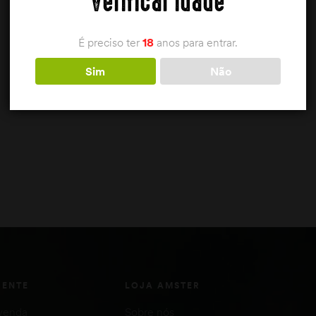
Verificar idade
É preciso ter
18
anos para entrar.
Sim
Não
IENTE
LOJA AMSTER
venda
Sobre nós