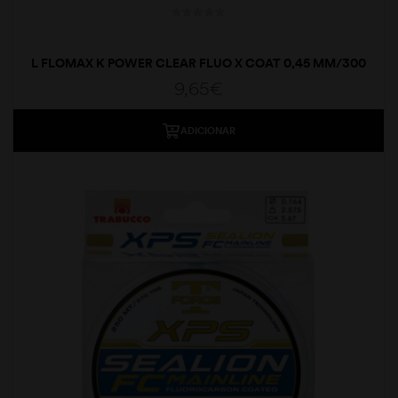
L FLOMAX K POWER CLEAR FLUO X COAT 0,45 MM/300
MT
9,65
€
ADICIONAR