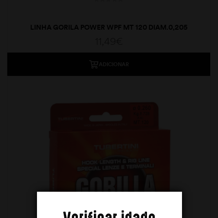
LINHA GORILA POWER WPF MT 120 DIAM.0,205
11,49
€
ADICIONAR