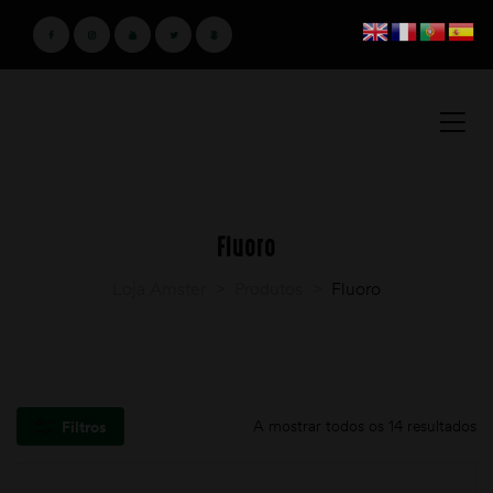
Fluoro
Loja Amster
>
Produtos
>
Fluoro
A mostrar todos os 14 resultados
Filtros