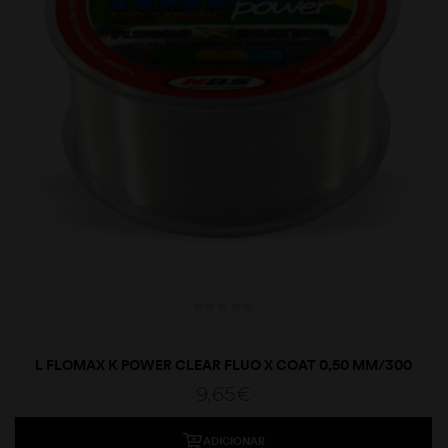
L FLOMAX K POWER CLEAR FLUO X COAT 0,50 MM/300
MT
9,65
€
ADICIONAR