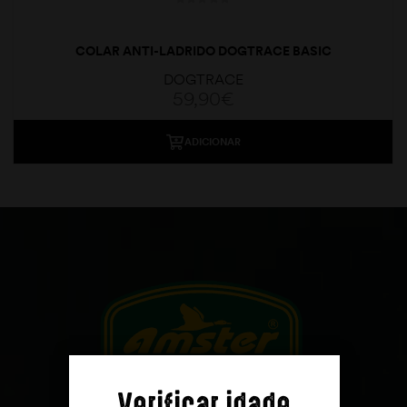
COLAR ANTI-LADRIDO DOGTRACE BASIC
DOGTRACE
59,90
€
ADICIONAR
moções