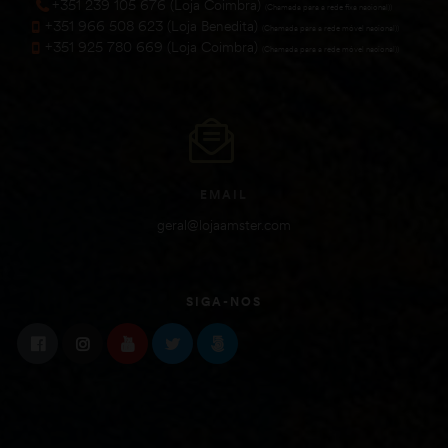
+351 239 105 676 (Loja Coimbra)
(Chamada para a rede fixa nacional))
+351 966 508 623 (Loja Benedita)
(Chamada para a rede móvel nacional))
+351 925 780 669 (Loja Coimbra)
(Chamada para a rede móvel nacional))
EMAIL
geral@lojaamster.com
SIGA-NOS