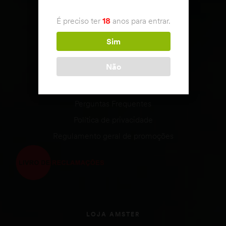
APOIO AO CLIENTE
É preciso ter
18
anos para entrar.
Condições de venda
Envio & Devoluções
Sim
Estado da encomenda
Não
Métodos de Pagamento
Termos e Condições
Perguntas Frequentes
Política de privacidade
Regulamento geral de promoções
LOJA AMSTER