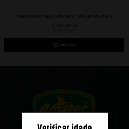
CARREGADOR BAR 300WM 2 TIROS B317673503
BROWNING
105,00
€
ADICIONAR
moções