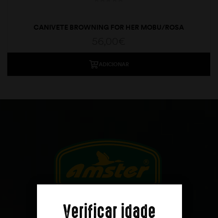
CANIVETE BROWNING FOR HER MOBU/ROSA
56,00
€
ADICIONAR
moções
Verificar idade