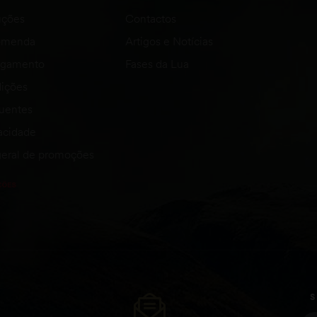
uções
Contactos
comenda
Artigos e Notícias
agamento
Fases da Lua
ições
quentes
vacidade
eral de promoções
S