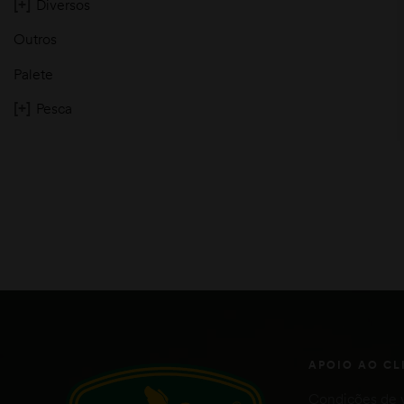
[+]
Diversos
Outros
Palete
[+]
Pesca
moções
APOIO AO CL
Condições de 