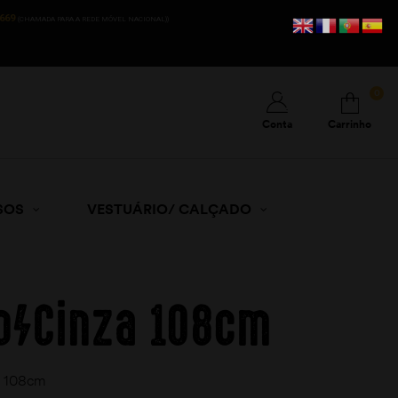
669
(CHAMADA PARA A REDE MÓVEL NACIONAL))
0
Conta
Carrinho
SOS
VESTUÁRIO/ CALÇADO
o/Cinza 108cm
a 108cm