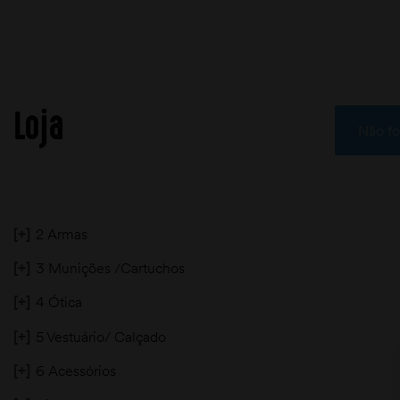
Loja
Não fo
[+]
2 Armas
[+]
3 Munições /Cartuchos
[+]
4 Ótica
[+]
5 Vestuário/ Calçado
[+]
6 Acessórios