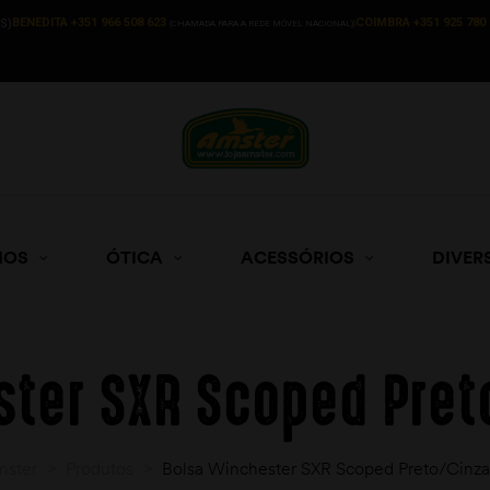
BENEDITA +351 966 508 623
COIMBRA +351 925 780 
S)
(CHAMADA PARA A REDE MÓVEL NACIONAL))
HOS
ÓTICA
ACESSÓRIOS
DIVER
ster SXR Scoped Pret
mster
>
Produtos
>
Bolsa Winchester SXR Scoped Preto/Cinz