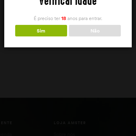
Verificar idade
É preciso ter
18
anos para entrar.
Sim
Não
IENTE
LOJA AMSTER
venda
Sobre nós