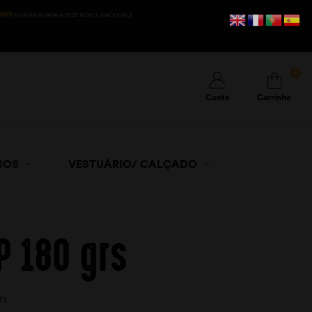
669
(CHAMADA PARA A REDE MÓVEL NACIONAL))
0
Conta
Carrinho
SOS
VESTUÁRIO/ CALÇADO
P 180 grs
rs