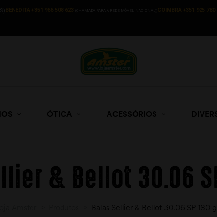
BENEDITA +351 966 508 623
COIMBRA +351 925 780 
S)
(CHAMADA PARA A REDE MÓVEL NACIONAL))
HOS
ÓTICA
ACESSÓRIOS
DIVER
llier & Bellot 30.06 S
oja Amster
>
Produtos
>
Balas Sellier & Bellot 30.06 SP 180 g