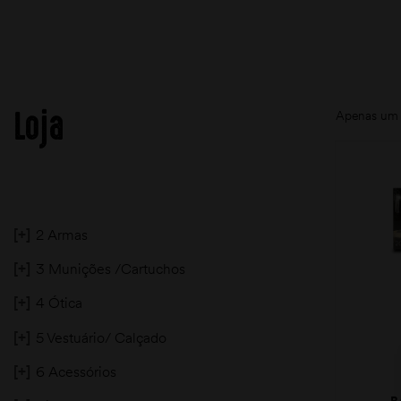
Loja
Apenas um 
[+]
2 Armas
[+]
3 Munições /Cartuchos
[+]
4 Ótica
[+]
5 Vestuário/ Calçado
[+]
6 Acessórios
B