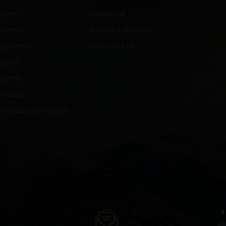
uções
Contactos
comenda
Artigos e Notícias
agamento
Fases da Lua
ições
quentes
vacidade
eral de promoções
S