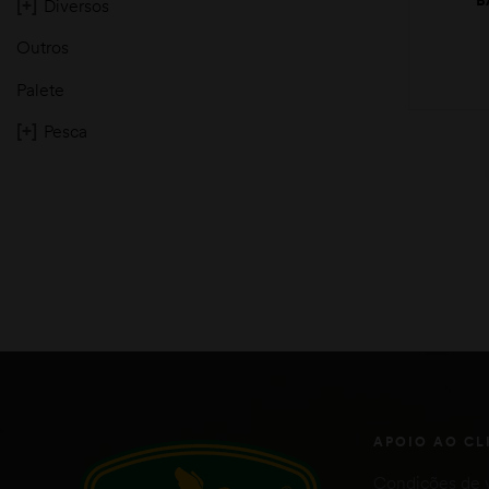
[+]
Diversos
BEL
Outros
Palete
[+]
Pesca
moções
APOIO AO CL
Condições de 