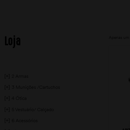
Loja
Apenas um 
[+]
2 Armas
[+]
3 Munições /Cartuchos
[+]
4 Ótica
[+]
5 Vestuário/ Calçado
[+]
6 Acessórios
API