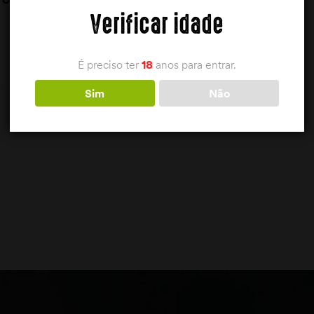
Q. (REG.DE 5,5 A
Verificar idade
arcea
6,5CM)
7,50
€
É preciso ter
18
anos para entrar.
Sim
Não
ADICIONAR