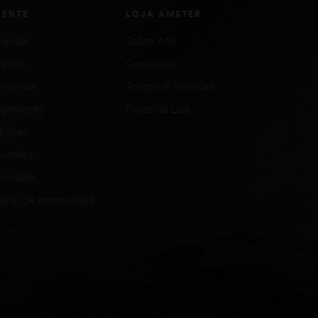
IENTE
LOJA AMSTER
venda
Sobre nós
uções
Contactos
comenda
Artigos e Notícias
agamento
Fases da Lua
ições
quentes
vacidade
eral de promoções