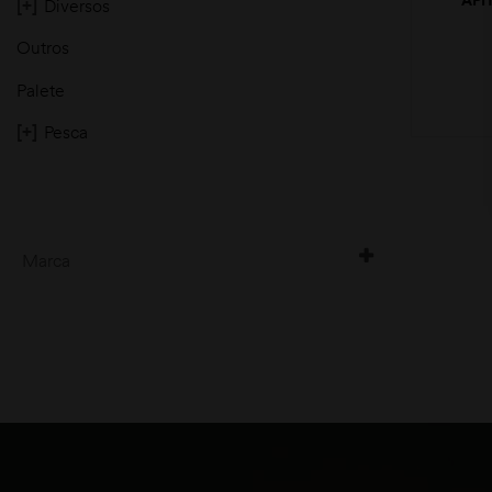
[+]
Diversos
PE
Outros
Palete
[+]
Pesca
moções
Marca
arcea