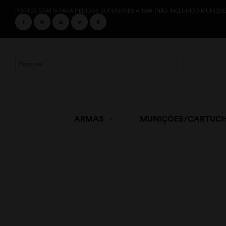
PORTES GRATIS PARA PEDIDOS SUPERIORES A 150€ (NÃO INCLUINDO MUNIÇÕE
ARMAS
MUNIÇÕES/CARTUC