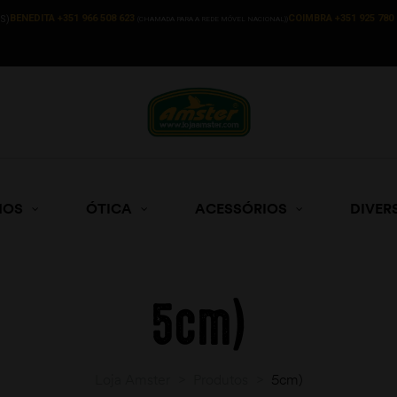
BENEDITA +351 966 508 623
COIMBRA +351 925 780 
S)
(CHAMADA PARA A REDE MÓVEL NACIONAL))
HOS
ÓTICA
ACESSÓRIOS
DIVER
5cm)
Loja Amster
>
Produtos
>
5cm)