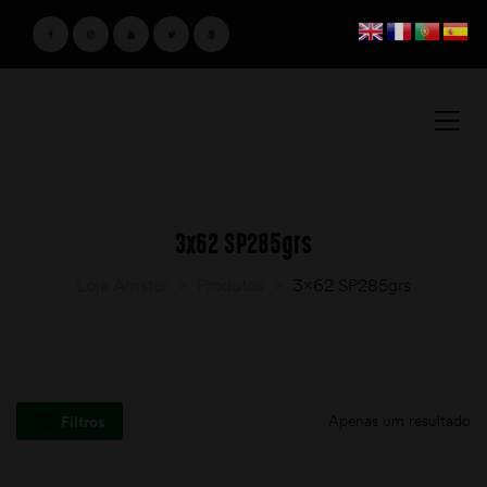
3x62 SP285grs
Loja Amster
>
Produtos
>
3x62 SP285grs
Apenas um resultado
Filtros