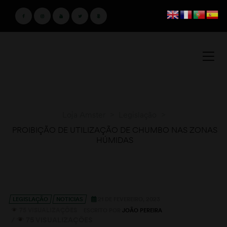
Loja Amster
>
Legislação
>
PROIBIÇÃO DE UTILIZAÇÃO DE CHUMBO NAS ZONAS
HÚMIDAS
LEGISLAÇÃO
NOTICIAS
21 DE FEVEREIRO, 2023
75 VISUALIZAÇÕES
ESCRITO POR
JOÃO PEREIRA
/
75 VISUALIZAÇÕES